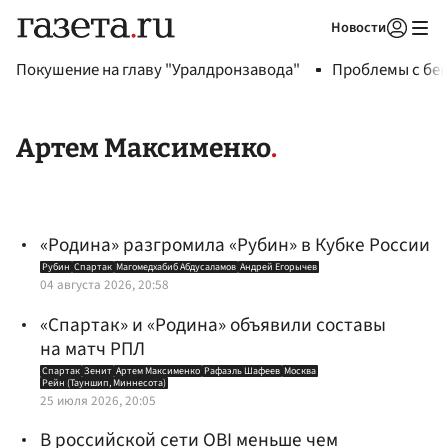
Новости
Авторизоваться
Покушение на главу "Уралдронзавода"
Проблемы с бен
Артем Максименко
«Родина» разгромила «Рубин» в Кубке России
Рубин
Спартак
Магомедхабиб Абдусаламов
Андрей Егорычев
04 августа 2026, 20:58
«Спартак» и «Родина» объявили составы
на матч РПЛ
Спартак
Зенит
Артем Максименко
Рафаэль Шафеев
Москва
Рейн (Тауншип, Миннесота)
25 июля 2026, 20:05
В российской сети OBI меньше чем