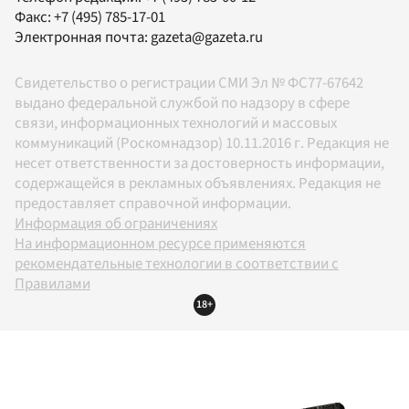
Факс:
+7 (495) 785-17-01
Электронная почта:
gazeta@gazeta.ru
Свидетельство о регистрации СМИ Эл № ФС77-67642
выдано федеральной службой по надзору в сфере
связи, информационных технологий и массовых
коммуникаций (Роскомнадзор) 10.11.2016 г. Редакция не
несет ответственности за достоверность информации,
содержащейся в рекламных объявлениях. Редакция не
предоставляет справочной информации.
Информация об ограничениях
На информационном ресурсе применяются
рекомендательные технологии в соответствии с
Правилами
18+