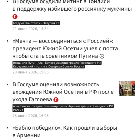
В Госдуме осудили митинг в Тбилиси
в поддержку избившего россиянку мужчины
Госдума
Константин Затулин
ЕС
21 июля 2026, 14:34
«Мечта — воссоединиться с Россией»:
президент Южной Осетии ушел с поста,
чтобы стать советником Путина
Владимир Путин
Алан Гаглоев
Администрация Президента РФ
Курчатовский институт
Северная Осетия
Россия
23 июня 2026, 19:05
В Госдуме оценили возможность
вхождения Южной Осетии в РФ после
ухода Гаглоева
Алан Гаглоев
Госдума
Владимир Путин
Администрация Президента РФ
Россия
23 июня 2026, 16:03
«Бабло победило». Как прошли выборы
в Армении