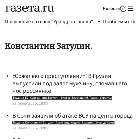
Новости
Авторизоваться
Покушение на главу "Уралдронзавода"
Проблемы с бен
Константин Затулин
«Сожалею о преступлении». В Грузии
выпустили под залог мужчину, сломавшего
нос россиянке
Госдума
ЕС
Константин Затулин
Виктор Водолацкий
Телави
Украина
21 июля 2026, 18:09
В Сочи заявили об атаке ВСУ на центр города
Госдума
Константин Затулин
Александр Авдеев
Владимир (город)
Сочи
21 июля 2026, 18:05