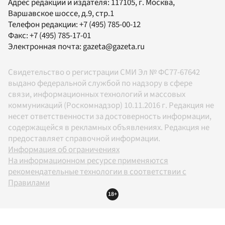
Адрес редакции и издателя:
117105
, г.
Москва
,
Варшавское шоссе, д.9, стр.1
Телефон редакции:
+7 (495) 785-00-12
Факс:
+7 (495) 785-17-01
Электронная почта:
gazeta@gazeta.ru
Свидетельство о регистрации СМИ Эл № ФС77-67642
выдано федеральной службой по надзору в сфере
связи, информационных технологий и массовых
коммуникаций (Роскомнадзор) 10.11.2016 г. Редакция не
несет ответственности за достоверность информации,
содержащейся в рекламных объявлениях. Редакция не
предоставляет справочной информации.
Информация об ограничениях
На информационном ресурсе применяются
рекомендательные технологии в соответствии с
Правилами
18+