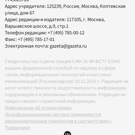
Адрес учредителя: 125239, Россия, Москва, Коптевская
улица, дом 67
Адрес редакции и издателя:
117105
, г.
Москва
,
Варшавское шоссе, д.9, стр.1
Телефон редакции:
+7 (495) 785-00-12
Факс:
+7 (495) 785-17-01
Электронная почта:
gazeta@gazeta.ru
Свидетельство о регистрации СМИ Эл № ФС77-67642
выдано федеральной службой по надзору в сфере
связи, информационных технологий и массовых
коммуникаций (Роскомнадзор) 10.11.2016 г. Редакция не
несет ответственности за достоверность информации,
содержащейся в рекламных объявлениях. Редакция не
предоставляет справочной информации.
Информация об ограничениях
На информационном ресурсе применяются
рекомендательные технологии в соответствии с
Правилами
18+