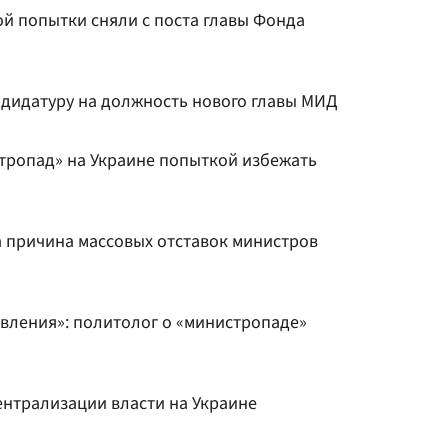
ой попытки сняли с поста главы Фонда
ндидатуру на должность нового главы МИД
тропад» на Украине попыткой избежать
а причина массовых отставок министров
вления»: политолог о «министропаде»
ентрализации власти на Украине