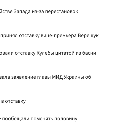
йстве Запада из-за перестановок
 принял отставку вице-премьера Верещук
вали отставку Кулебы цитатой из басни
ала заявление главы МИД Украины об
в отставку
де пообещали поменять половину