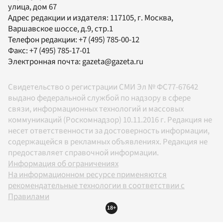
улица, дом 67
Адрес редакции и издателя:
117105
, г.
Москва
,
Варшавское шоссе, д.9, стр.1
Телефон редакции:
+7 (495) 785-00-12
Факс:
+7 (495) 785-17-01
Электронная почта:
gazeta@gazeta.ru
Свидетельство о регистрации СМИ Эл № ФС77-67642
выдано федеральной службой по надзору в сфере
связи, информационных технологий и массовых
коммуникаций (Роскомнадзор) 10.11.2016 г. Редакция не
несет ответственности за достоверность информации,
содержащейся в рекламных объявлениях. Редакция не
предоставляет справочной информации.
Информация об ограничениях
На информационном ресурсе применяются
рекомендательные технологии в соответствии с
Правилами
18+