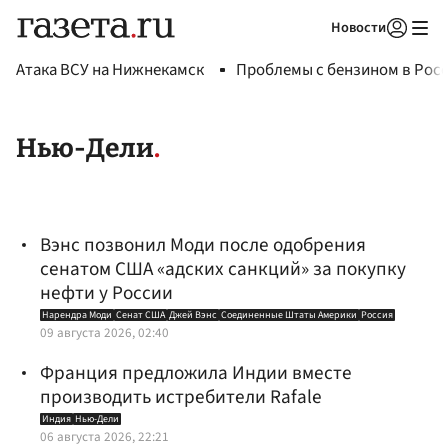
Новости
Авторизоваться
Атака ВСУ на Нижнекамск
Проблемы с бензином в Рос
Нью-Дели
Вэнс позвонил Моди после одобрения
сенатом США «адских санкций» за покупку
нефти у России
Нарендра Моди
Сенат США
Джей Вэнс
Соединенные Штаты Америки
Россия
09 августа 2026, 02:40
Франция предложила Индии вместе
производить истребители Rafale
Индия
Нью-Дели
06 августа 2026, 22:21