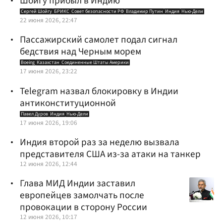
Шойгу прибыл в Индию
Сергей Шойгу
БРИКС
Совет безопасности РФ
Владимир Путин
Индия
Нью-Дели
22 июня 2026, 22:47
Пассажирский самолет подал сигнал
бедствия над Черным морем
Boeing
Казахстан
Соединенные Штаты Америки
17 июня 2026, 23:22
Telegram назвал блокировку в Индии
антиконституционной
Павел Дуров
Индия
Нью-Дели
17 июня 2026, 19:06
Индия второй раз за неделю вызвала
представителя США из-за атаки на танкер
12 июня 2026, 12:44
Глава МИД Индии заставил
европейцев замолчать после
провокации в сторону России
12 июня 2026, 10:17