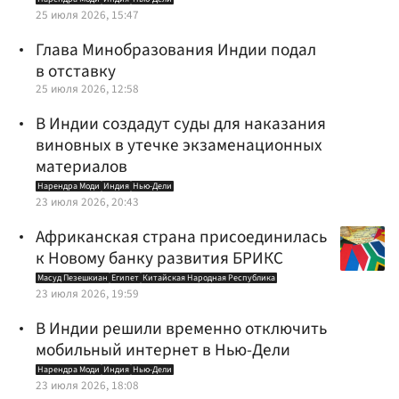
25 июля 2026, 15:47
Глава Минобразования Индии подал
в отставку
25 июля 2026, 12:58
В Индии создадут суды для наказания
виновных в утечке экзаменационных
материалов
Нарендра Моди
Индия
Нью-Дели
23 июля 2026, 20:43
Африканская страна присоединилась
к Новому банку развития БРИКС
Масуд Пезешкиан
Египет
Китайская Народная Республика
23 июля 2026, 19:59
В Индии решили временно отключить
мобильный интернет в Нью-Дели
Нарендра Моди
Индия
Нью-Дели
23 июля 2026, 18:08