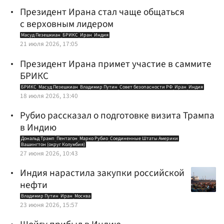
Президент Ирана стал чаще общаться
с верховным лидером
Масуд Пезешкиан
БРИКС
Иран
Индия
21 июля 2026, 17:05
Президент Ирана примет участие в саммите
БРИКС
БРИКС
Масуд Пезешкиан
Владимир Путин
Совет безопасности РФ
Иран
Индия
18 июля 2026, 13:40
Рубио рассказал о подготовке визита Трампа
в Индию
Дональд Трамп
Пентагон
Марко Рубио
Соединенные Штаты Америки
Вашингтон (округ Колумбия)
27 июня 2026, 10:43
Индия нарастила закупки российской
нефти
Владимир Путин
Иран
Москва
23 июня 2026, 15:57