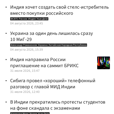
Индия хочет создать свой стелс-истребитель
вместо покупки российского
ФСВТС России
Индия
Нью-Дели
04 августа 2026, 23:45
Украина за один день лишилась сразу
10 МиГ-29
Александр Романенков
Украина
Китайская Народная Республика
04 августа 2026, 15:39
Индия направила России
приглашение на саммит БРИКС
31 июля 2026, 15:47
Сибига провел «хороший» телефонный
разговор с главой МИД Индии
31 июля 2026, 12:40
В Индии прекратились протесты студентов
на фоне скандала с экзаменами
Нарендра Моди
Индия
Нью-Дели