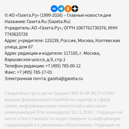
© АО «Газета.Ру» (1999-2026) – Главные новости дня
Название:
Газета.Ru
(Gazeta.Ru)
Учредитель:
АО «Газета.Ру»
, ОГРН 1067761730376, ИНН
7743625728
Адрес учредителя: 125239, Россия, Москва, Коптевская
улица, дом 67
Адрес редакции и издателя:
117105
, г.
Москва
,
Варшавское шоссе, д.9, стр.1
Телефон редакции:
+7 (495) 785-00-12
Факс:
+7 (495) 785-17-01
Электронная почта:
gazeta@gazeta.ru
Свидетельство о регистрации СМИ Эл № ФС77-67642
выдано федеральной службой по надзору в сфере
связи, информационных технологий и массовых
коммуникаций (Роскомнадзор) 10.11.2016 г. Редакция не
несет ответственности за достоверность информации,
содержащейся в рекламных объявлениях. Редакция не