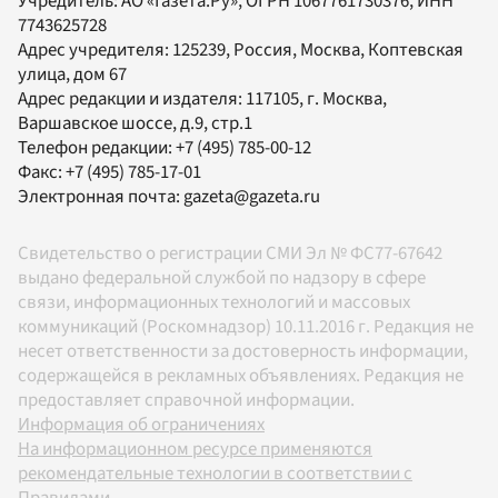
Учредитель:
АО «Газета.Ру»
, ОГРН 1067761730376, ИНН
7743625728
Адрес учредителя: 125239, Россия, Москва, Коптевская
улица, дом 67
Адрес редакции и издателя:
117105
, г.
Москва
,
Варшавское шоссе, д.9, стр.1
Телефон редакции:
+7 (495) 785-00-12
Факс:
+7 (495) 785-17-01
Электронная почта:
gazeta@gazeta.ru
Свидетельство о регистрации СМИ Эл № ФС77-67642
выдано федеральной службой по надзору в сфере
связи, информационных технологий и массовых
коммуникаций (Роскомнадзор) 10.11.2016 г. Редакция не
несет ответственности за достоверность информации,
содержащейся в рекламных объявлениях. Редакция не
предоставляет справочной информации.
Информация об ограничениях
На информационном ресурсе применяются
рекомендательные технологии в соответствии с