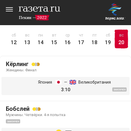
Пекин — 2022
пт
сб
вс
пн
вт
ср
чт
пт
сб
вс
11
12
13
14
15
16
17
18
19
20
Кёрлинг
Женщины. Финал
Япония
—
Великобритания
3:10
ЗАКОНЧЕН
Бобслей
Мужчины. Четвёрки. 4-я попытка
ЗАКОНЧЕН