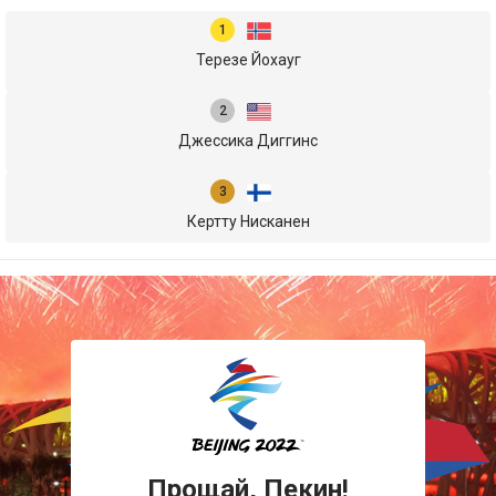
Терезе Йохауг
Джессика Диггинс
Кертту Нисканен
Прощай, Пекин!