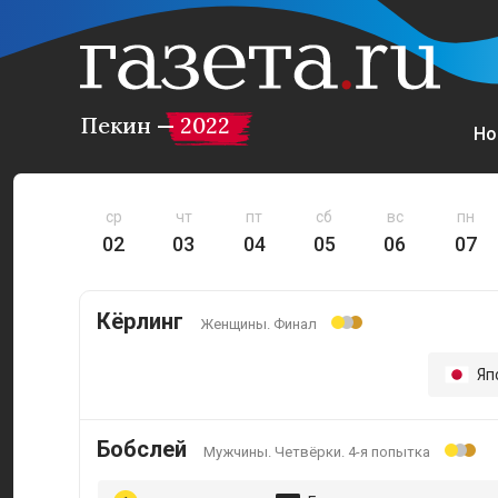
Пекин — 2022
Но
ср
чт
пт
сб
вс
пн
02
03
04
05
06
07
Кёрлинг
Женщины. Финал
Яп
Бобслей
Мужчины. Четвёрки. 4-я попытка