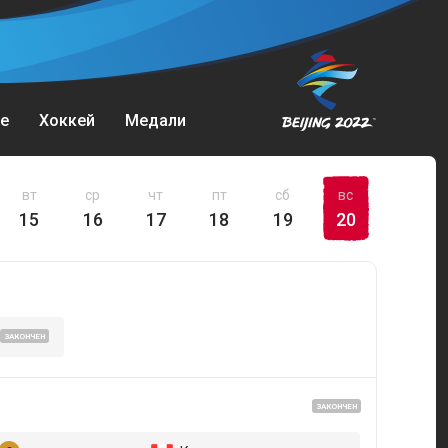
е
Хоккей
Медали
вт
ср
чт
пт
сб
вс
15
16
17
18
19
20
ЗАКОНЧЕН
ЗАКОНЧЕН