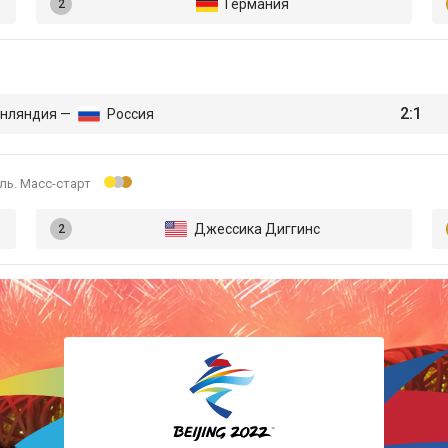
Германия
Лыжные гонки
Прыжки с трамплина
2:1
нляндия —
Россия
Санный спорт
ль. Масс-старт
Скелетон
Джессика Диггинс
Сноуборд
Фигурное катание
Фристайл
Хоккей
Шорт-трек