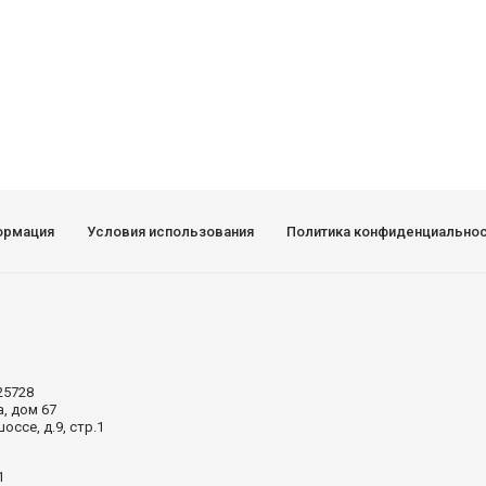
ормация
Условия использования
Политика конфиденциально
25728
а, дом 67
ссе, д.9, стр.1
1