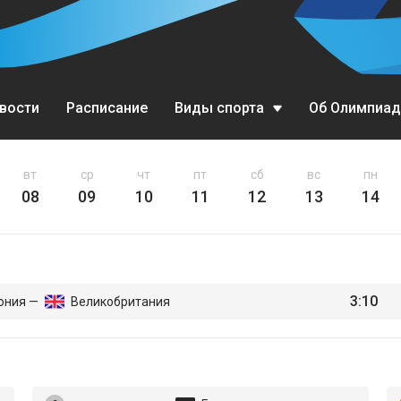
вости
Расписание
Виды спорта
Об Олимпиад
Биатлон
вт
ср
чт
пт
сб
вс
пн
08
09
10
11
12
13
14
Бобслей
Горные лыжи
Кёрлинг
3:10
ония —
Великобритания
Конькобежный спорт
Лыжное двоеборье