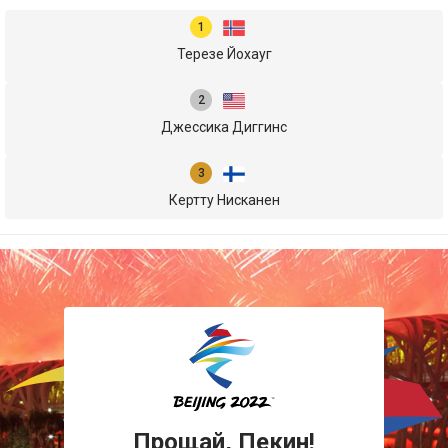
Терезе Йохауг
Джессика Диггинс
Кертту Нисканен
Прощай, Пекин!