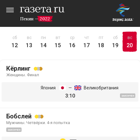
Пекин — 2022
пт
сб
вс
пн
вт
ср
чт
пт
сб
вс
11
12
13
14
15
16
17
18
19
20
Кёрлинг
Женщины. Финал
Япония
—
Великобритания
3:10
ЗАКОНЧЕН
Бобслей
Мужчины. Четвёрки. 4-я попытка
ЗАКОНЧЕН