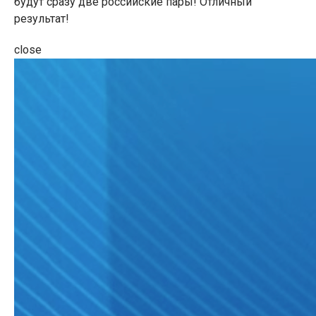
будут сразу две российские пары! Отличный
результат!
close