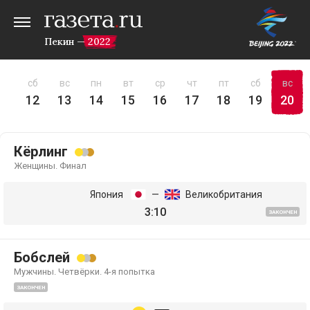
Пекин — 2022
пт
сб
вс
пн
вт
ср
чт
пт
сб
вс
11
12
13
14
15
16
17
18
19
20
Кёрлинг
Женщины. Финал
Япония
—
Великобритания
3:10
ЗАКОНЧЕН
Бобслей
Мужчины. Четвёрки. 4-я попытка
ЗАКОНЧЕН