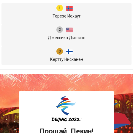
Терезе Йохауг
Джессика Диггинс
Кертту Нисканен
Прощай, Пекин!