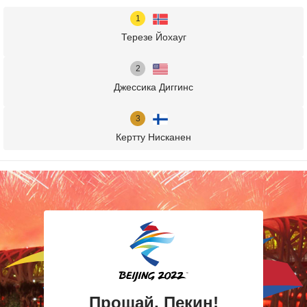
Терезе Йохауг
Джессика Диггинс
Кертту Нисканен
Прощай, Пекин!