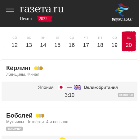
Пекин — 2022
пт
сб
вс
пн
вт
ср
чт
пт
сб
вс
11
12
13
14
15
16
17
18
19
20
Кёрлинг
Женщины. Финал
Япония
—
Великобритания
3:10
ЗАКОНЧЕН
Бобслей
Мужчины. Четвёрки. 4-я попытка
ЗАКОНЧЕН