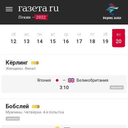
Пекин — 2022
пт
сб
вс
пн
вт
ср
чт
пт
сб
вс
11
12
13
14
15
16
17
18
19
20
Кёрлинг
Женщины. Финал
Япония
—
Великобритания
3:10
ЗАКОНЧЕН
Бобслей
Мужчины. Четвёрки. 4-я попытка
ЗАКОНЧЕН