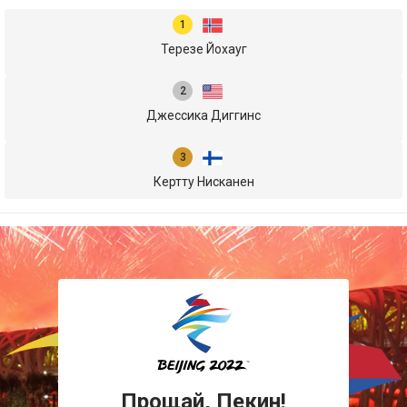
Терезе Йохауг
Джессика Диггинс
Кертту Нисканен
Прощай, Пекин!