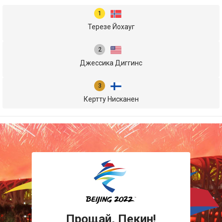
Терезе Йохауг
Джессика Диггинс
Кертту Нисканен
Прощай, Пекин!