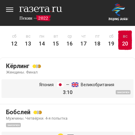
Пекин — 2022
пт
сб
вс
пн
вт
ср
чт
пт
сб
вс
11
12
13
14
15
16
17
18
19
20
Кёрлинг
Женщины. Финал
Япония
—
Великобритания
3:10
ЗАКОНЧЕН
Бобслей
Мужчины. Четвёрки. 4-я попытка
ЗАКОНЧЕН