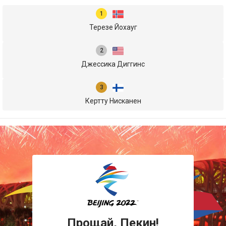
Терезе Йохауг
Джессика Диггинс
Кертту Нисканен
Прощай, Пекин!