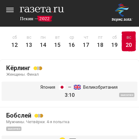
Пекин — 2022
пт
сб
вс
пн
вт
ср
чт
пт
сб
вс
11
12
13
14
15
16
17
18
19
20
Кёрлинг
Женщины. Финал
Япония
—
Великобритания
3:10
ЗАКОНЧЕН
Бобслей
Мужчины. Четвёрки. 4-я попытка
ЗАКОНЧЕН