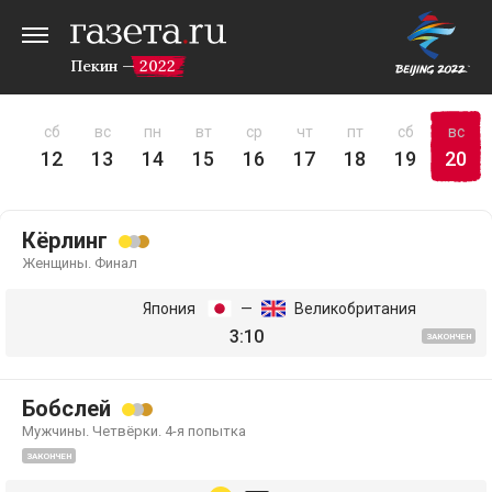
Пекин — 2022
пт
сб
вс
пн
вт
ср
чт
пт
сб
вс
11
12
13
14
15
16
17
18
19
20
Кёрлинг
Женщины. Финал
Япония
—
Великобритания
3:10
ЗАКОНЧЕН
Бобслей
Мужчины. Четвёрки. 4-я попытка
ЗАКОНЧЕН