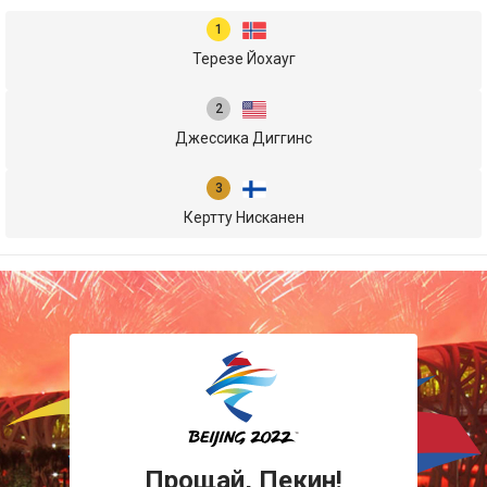
Терезе Йохауг
Джессика Диггинс
Кертту Нисканен
Прощай, Пекин!