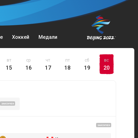
е
Хоккей
Медали
вт
ср
чт
пт
сб
вс
15
16
17
18
19
20
ЗАКОНЧЕН
ЗАКОНЧЕН