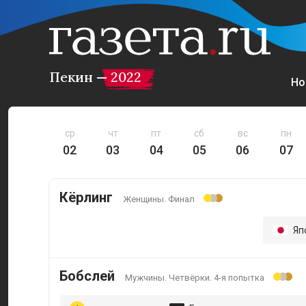
Пекин — 2022
Но
ср
чт
пт
сб
вс
пн
02
03
04
05
06
07
Кёрлинг
Женщины. Финал
Яп
Бобслей
Мужчины. Четвёрки. 4-я попытка