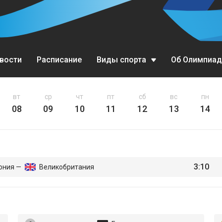
вости
Расписание
Виды спорта
Об Олимпиад
Биатлон
вт
ср
чт
пт
сб
вс
пн
08
09
10
11
12
13
14
Бобслей
Горные лыжи
Кёрлинг
3:10
ония —
Великобритания
Конькобежный спорт
Лыжное двоеборье