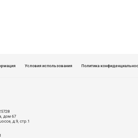
ормация
Условия использования
Политика конфиденциально
25728
а, дом 67
ссе, д.9, стр.1
1