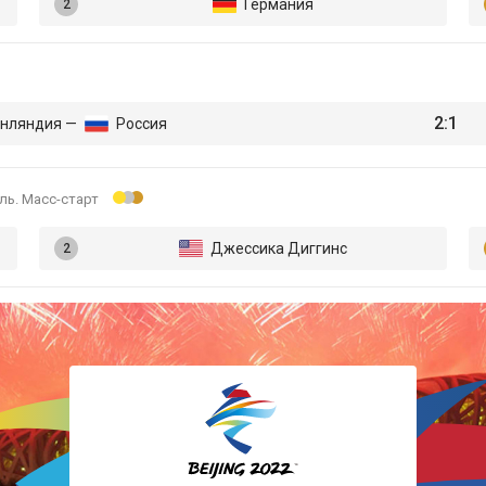
Германия
Лыжные гонки
Прыжки с трамплина
2:1
нляндия —
Россия
Санный спорт
ль. Масс-старт
Скелетон
Джессика Диггинс
Сноуборд
Фигурное катание
Фристайл
Хоккей
Шорт-трек