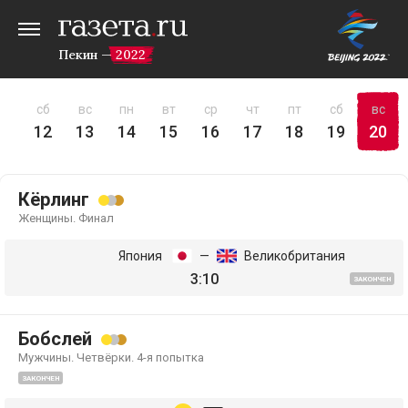
Пекин — 2022
пт
сб
вс
пн
вт
ср
чт
пт
сб
вс
11
12
13
14
15
16
17
18
19
20
Кёрлинг
Женщины. Финал
Япония
—
Великобритания
3:10
ЗАКОНЧЕН
Бобслей
Мужчины. Четвёрки. 4-я попытка
ЗАКОНЧЕН