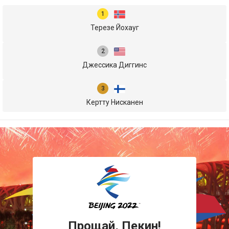
Терезе Йохауг
Джессика Диггинс
Кертту Нисканен
Прощай, Пекин!