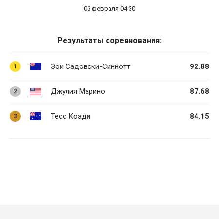
06 февраля 04:30
Результаты соревнования:
Зои Садовски-Синнотт
92.88
1
Джулия Марино
87.68
2
Тесс Коади
84.15
3