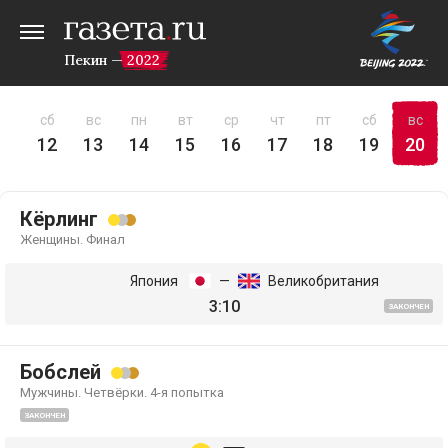
Пекин — 2022
пт
сб
вс
пн
вт
ср
чт
пт
сб
вс
11
12
13
14
15
16
17
18
19
20
Кёрлинг
Женщины. Финал
Япония
—
Великобритания
3:10
ЗАКОНЧЕН
Бобслей
Мужчины. Четвёрки. 4-я попытка
ЗАКОНЧЕН