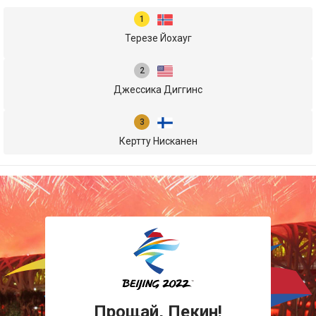
Терезе Йохауг
Джессика Диггинс
Кертту Нисканен
Прощай, Пекин!