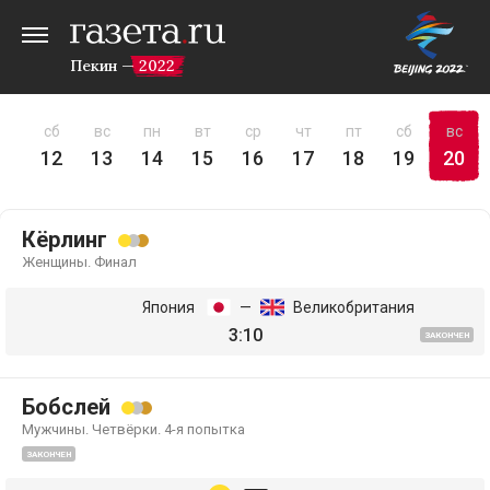
Пекин — 2022
пт
сб
вс
пн
вт
ср
чт
пт
сб
вс
11
12
13
14
15
16
17
18
19
20
Кёрлинг
Женщины. Финал
Япония
—
Великобритания
3:10
ЗАКОНЧЕН
Бобслей
Мужчины. Четвёрки. 4-я попытка
ЗАКОНЧЕН