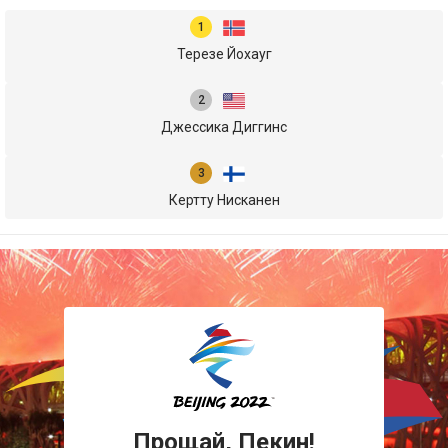
Терезе Йохауг
Джессика Диггинс
Кертту Нисканен
Прощай, Пекин!