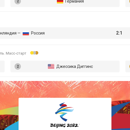
Германия
Лыжные гонки
Прыжки с трамплина
2:1
нляндия —
Россия
Санный спорт
ль. Масс-старт
Скелетон
Джессика Диггинс
Сноуборд
Фигурное катание
Фристайл
Хоккей
Шорт-трек