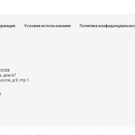
ормация
Условия использования
Политика конфиденциально
25728
а, дом 67
ссе, д.9, стр.1
1