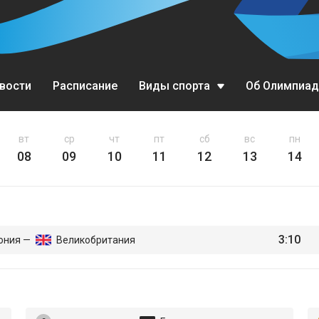
вости
Расписание
Виды спорта
Об Олимпиад
Биатлон
вт
ср
чт
пт
сб
вс
пн
08
09
10
11
12
13
14
Бобслей
Горные лыжи
Кёрлинг
3:10
ония —
Великобритания
Конькобежный спорт
Лыжное двоеборье