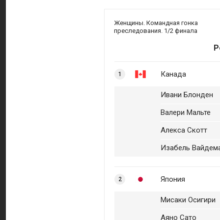
Женщины. Командная гонка
преследования. 1/2 финала
Р
Канада
1
Ивани Блонден
Валери Мальте
Алекса Скотт
Изабель Вайдем
Япония
2
Мисаки Осигири
Аяно Сато