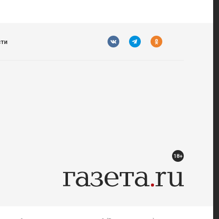
сти
18+