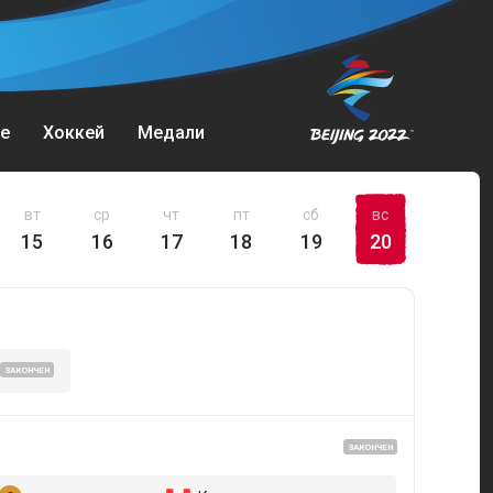
е
Хоккей
Медали
вт
ср
чт
пт
сб
вс
15
16
17
18
19
20
ЗАКОНЧЕН
ЗАКОНЧЕН