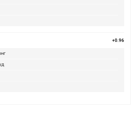
+0.96
онг
уд