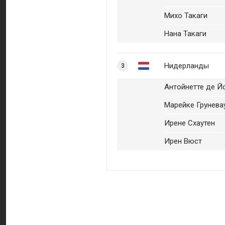
Михо Такаги
Нана Такаги
Нидерланды
3
Антойнетте де Й
Марейке Грунева
Ирене Схаутен
Ирен Вюст