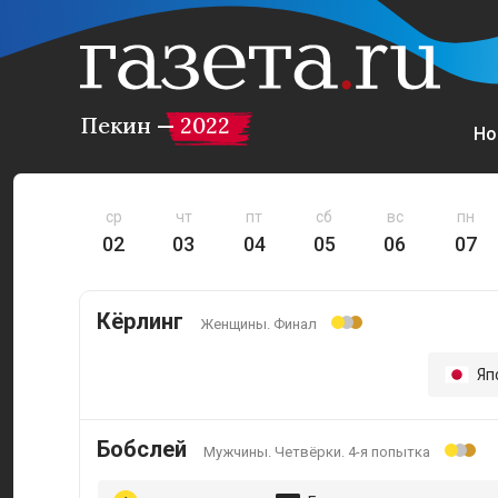
Пекин — 2022
Но
ср
чт
пт
сб
вс
пн
02
03
04
05
06
07
Кёрлинг
Женщины. Финал
Яп
Бобслей
Мужчины. Четвёрки. 4-я попытка