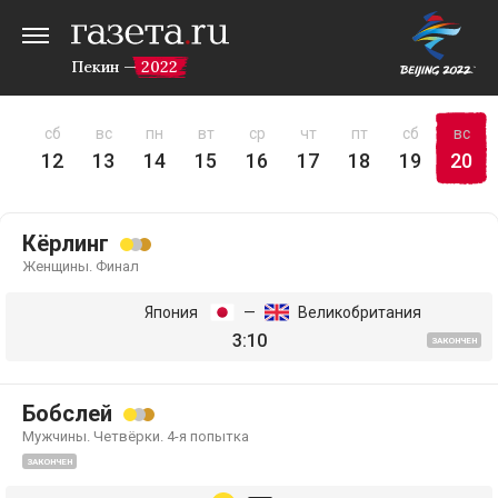
Пекин — 2022
пт
сб
вс
пн
вт
ср
чт
пт
сб
вс
11
12
13
14
15
16
17
18
19
20
Кёрлинг
Женщины. Финал
Япония
—
Великобритания
3:10
ЗАКОНЧЕН
Бобслей
Мужчины. Четвёрки. 4-я попытка
ЗАКОНЧЕН