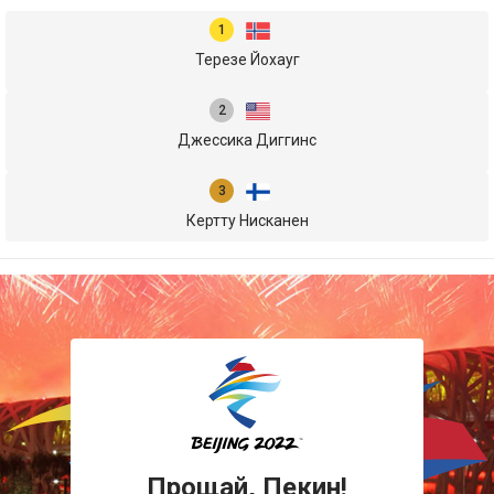
Терезе Йохауг
Джессика Диггинс
Кертту Нисканен
Прощай, Пекин!