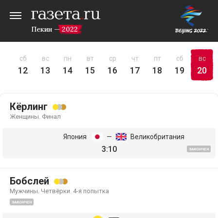
Пекин — 2022
пт
сб
вс
пн
вт
ср
чт
пт
сб
вс
11
12
13
14
15
16
17
18
19
20
Кёрлинг
Женщины. Финал
Япония
—
Великобритания
3:10
ЗАКОНЧЕН
Бобслей
Мужчины. Четвёрки. 4-я попытка
ЗАКОНЧЕН