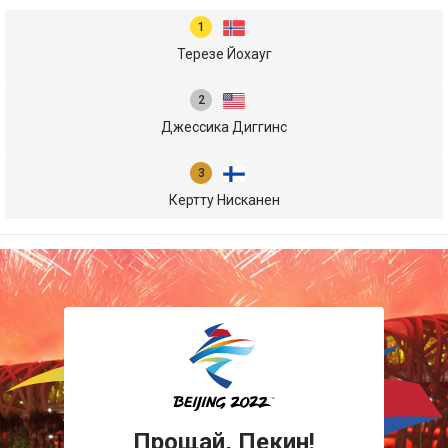
Терезе Йохауг
Джессика Диггинс
Кертту Нисканен
Прощай, Пекин!