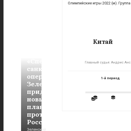
Олимпийские игры 2022 (м). Группа
Китай
«Специальная
Главный судья: Андрис Анс
санкционная
операция».
1-й период
Зеленский
придумал
новый
план
против
России
Зеленский