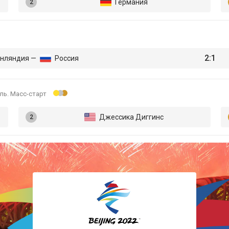
Германия
Лыжные гонки
Прыжки с трамплина
2:1
нляндия —
Россия
Санный спорт
ль. Масс-старт
Скелетон
Джессика Диггинс
Сноуборд
Фигурное катание
Фристайл
Хоккей
Шорт-трек