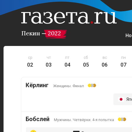
Пекин — 2022
Но
ср
чт
пт
сб
вс
пн
02
03
04
05
06
07
Кёрлинг
Женщины. Финал
Яп
Бобслей
Мужчины. Четвёрки. 4-я попытка