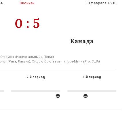
 A
Окончен
13 февраля 16:10
0 : 5
Канада
Стадион «Национальный», Пекин
онс (Рига, Латвия), Эндрю Брюггеман (Норт-Манкейто, США)
2-й период
3-й период