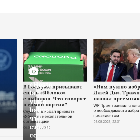
«Hasta
В Госдуме призывают
«Нам нужно изб
la
снять «Яблоко»
Джей Ди». Трамп
с выборов. Что говорят
назвал преемник
vista,
в самой партии?
WP: Трамп заявил спон
baby»:
о необходимости избра
Слуцкий призвал признать
президентом
что
«Яблоко» нежелательной
организацией
06.08.2026, 22:31
стало
06.08.2026, 20:50
со