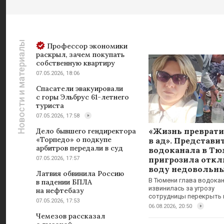
Новости и материалы
Профессор экономики
раскрыл, зачем покупать
собственную квартиру
07.05.2026, 18:06
Спасатели эвакуировали
с горы Эльбрус 61-летнего
туриста
07.05.2026, 17:58
«Жизнь преврати
Дело бывшего гендиректора
«Торпедо» о подкупе
в ад». Представи
арбитров передали в суд
водоканала в Т
пригрозила отк
07.05.2026, 17:57
воду недовольн
Латвия обвинила Россию
В Тюмени глава водока
в падении БПЛА
извинилась за угрозу
на нефтебазу
сотрудницы перекрыть 
07.05.2026, 17:53
06.08.2026, 20:50
Чемезов рассказал