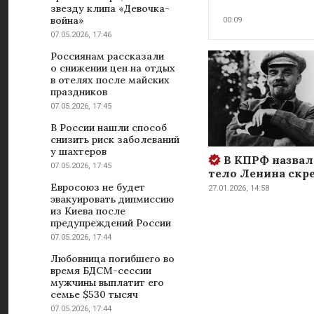
звезду клипа «Девочка-
война»
00:09
07.05.2026, 17:46
Россиянам рассказали
о снижении цен на отдых
в отелях после майских
праздников
07.05.2026, 17:45
В России нашли способ
снизить риск заболеваний
у шахтеров
В КПРФ назвал
07.05.2026, 17:45
тело Ленина скр
Евросоюз не будет
27.01.2026, 14:58
эвакуировать дипмиссию
из Киева после
предупреждений России
07.05.2026, 17:44
Любовница погибшего во
время БДСМ-сессии
мужчины выплатит его
семье $530 тысяч
07.05.2026, 17:44