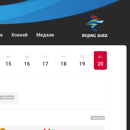
е
Хоккей
Медали
вт
ср
чт
пт
сб
вс
15
16
17
18
19
20
ЗАКОНЧЕН
ЗАКОНЧЕН