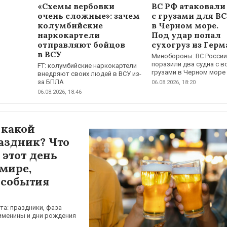
«Схемы вербовки
ВС РФ атаковали
очень сложные»: зачем
с грузами для В
колумбийские
в Черном море.
наркокартели
Под удар попал
отправляют бойцов
сухогруз из Гер
в ВСУ
Минобороны: ВС России
поразили два судна с 
FT: колумбийские наркокартели
грузами в Черном море
внедряют своих людей в ВСУ из-
за БПЛА
06.08.2026, 18:20
06.08.2026, 18:46
 какой
аздник? Что
 этот день
 мире,
 события
та: праздники, фаза
 именины и дни рождения