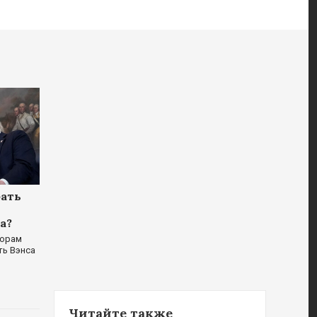
рать
а?
сорам
ть Вэнса
Читайте также