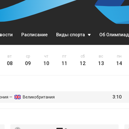
вости
Расписание
Виды спорта
Об Олимпиад
Биатлон
вт
ср
чт
пт
сб
вс
пн
08
09
10
11
12
13
14
Бобслей
Горные лыжи
Кёрлинг
3:10
ония —
Великобритания
Конькобежный спорт
Лыжное двоеборье