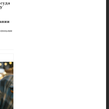
 суда
СУ
мании
военными