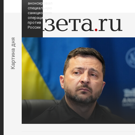
анонсировал
специальную
санкционную
операцию
против
России
Картина дня