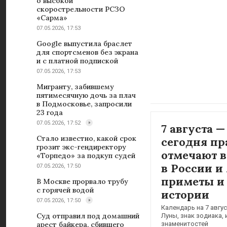
о высокой
скорострельности РСЗО
«Сарма»
07.05.2026, 17:53
Google выпустила браслет
для спортсменов без экрана
и с платной подпиской
07.05.2026, 17:53
Мигранту, забившему
пятимесячную дочь за плач
в Подмосковье, запросили
23 года
07.05.2026, 17:52
7 августа —
Стало известно, какой срок
сегодня пр
грозит экс-гендиректору
отмечают в
«Торпедо» за подкуп судей
в России и
07.05.2026, 17:50
приметы и
В Москве прорвало трубу
с горячей водой
истории
07.05.2026, 17:50
Календарь на 7 авгус
Суд отправил под домашний
Луны, знак зодиака,
знаменитостей
арест байкера, сбившего