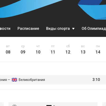
вости
Расписание
Виды спорта
Об Олимпиад
Биатлон
вт
ср
чт
пт
сб
вс
пн
08
09
10
11
12
13
14
Бобслей
Горные лыжи
Кёрлинг
3:10
ония —
Великобритания
Конькобежный спорт
Лыжное двоеборье