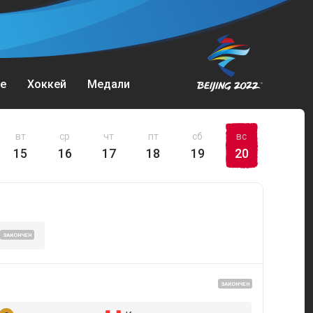
е
Хоккей
Медали
вт
ср
чт
пт
сб
вс
15
16
17
18
19
20
ЗАКОНЧЕН
ЗАКОНЧЕН