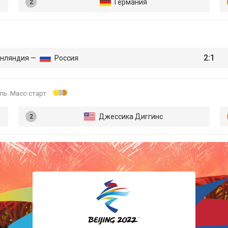
Германия
Лыжные гонки
Прыжки с трамплина
2:1
нляндия —
Россия
Санный спорт
ль. Масс-старт
Скелетон
Джессика Диггинс
Сноуборд
Фигурное катание
Фристайл
Хоккей
Шорт-трек