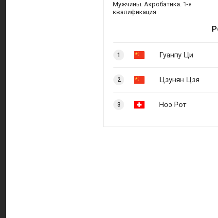
Мужчины. Акробатика. 1-я
квалификация
Р
Гуанпу Ци
1
Цзунян Цзя
2
Ноэ Рот
3