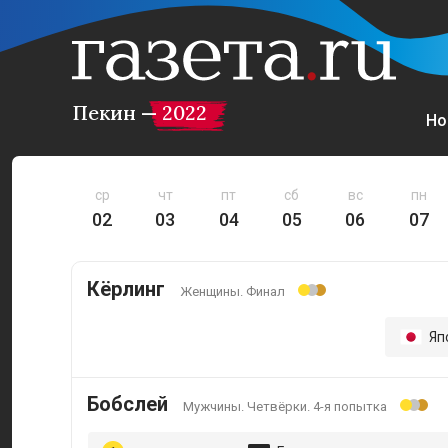
Пекин — 2022
Но
ср
чт
пт
сб
вс
пн
02
03
04
05
06
07
Кёрлинг
Женщины. Финал
Яп
Бобслей
Мужчины. Четвёрки. 4-я попытка