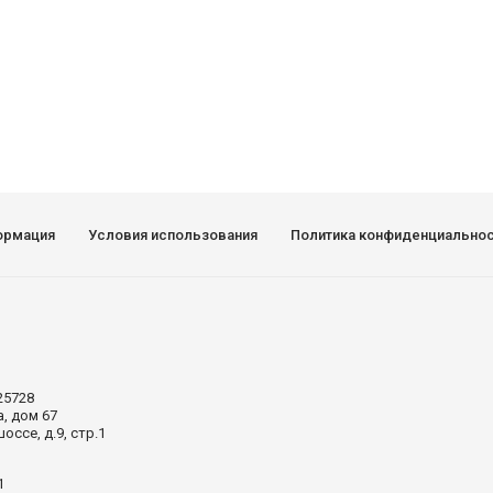
ормация
Условия использования
Политика конфиденциально
25728
а, дом 67
ссе, д.9, стр.1
1