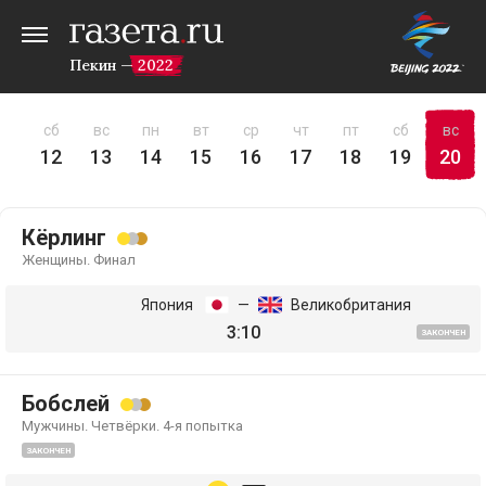
Пекин — 2022
пт
сб
вс
пн
вт
ср
чт
пт
сб
вс
11
12
13
14
15
16
17
18
19
20
Кёрлинг
Женщины. Финал
Япония
—
Великобритания
3:10
ЗАКОНЧЕН
Бобслей
Мужчины. Четвёрки. 4-я попытка
ЗАКОНЧЕН