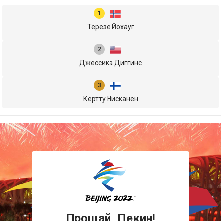
Терезе Йохауг
Джессика Диггинс
Кертту Нисканен
Прощай, Пекин!