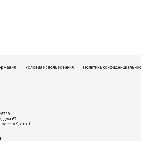
ормация
Условия использования
Политика конфиденциально
25728
а, дом 67
ссе, д.9, стр.1
1