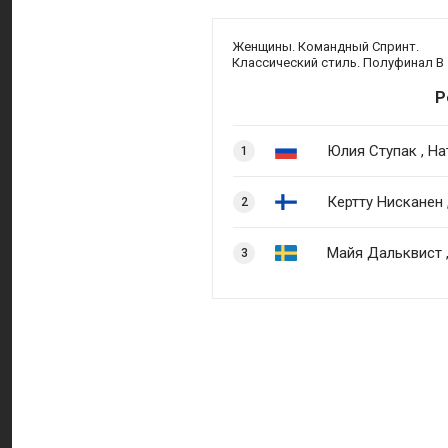
Женщины. Командный Спринт.
Классический стиль. Полуфинал B
Р
Юлия Ступак , Н
1
Кертту Нисканен
2
Майя Дальквист 
3