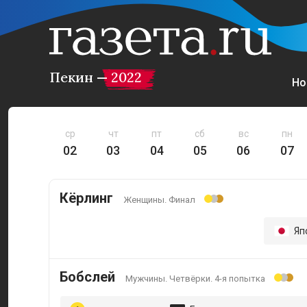
Пекин — 2022
Но
ср
чт
пт
сб
вс
пн
02
03
04
05
06
07
Кёрлинг
Женщины. Финал
Яп
Бобслей
Мужчины. Четвёрки. 4-я попытка