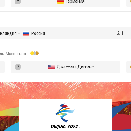
Германия
Лыжные гонки
Прыжки с трамплина
2:1
нляндия —
Россия
Санный спорт
ль. Масс-старт
Скелетон
Джессика Диггинс
Сноуборд
Фигурное катание
Фристайл
Хоккей
Шорт-трек