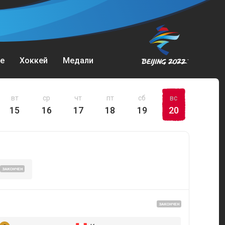
е
Хоккей
Медали
вт
ср
чт
пт
сб
вс
15
16
17
18
19
20
ЗАКОНЧЕН
ЗАКОНЧЕН