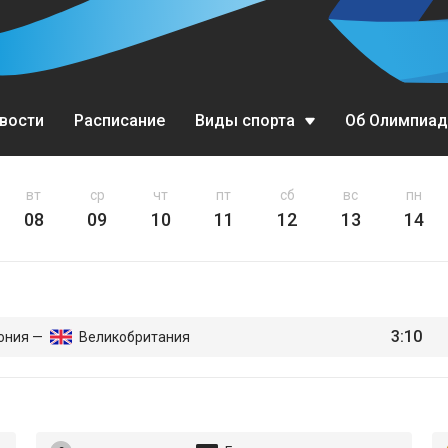
вости
Расписание
Виды спорта
Об Олимпиад
Биатлон
вт
ср
чт
пт
сб
вс
пн
08
09
10
11
12
13
14
Бобслей
Горные лыжи
Кёрлинг
3:10
ония —
Великобритания
Конькобежный спорт
Лыжное двоеборье