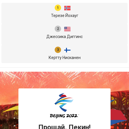
Терезе Йохауг
Джессика Диггинс
Кертту Нисканен
Прощай, Пекин!