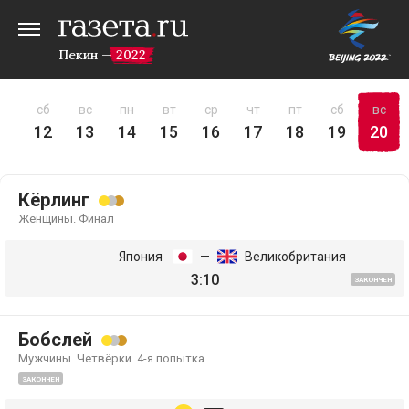
Пекин — 2022
пт
сб
вс
пн
вт
ср
чт
пт
сб
вс
11
12
13
14
15
16
17
18
19
20
Кёрлинг
Женщины. Финал
Япония
—
Великобритания
3:10
ЗАКОНЧЕН
Бобслей
Мужчины. Четвёрки. 4-я попытка
ЗАКОНЧЕН