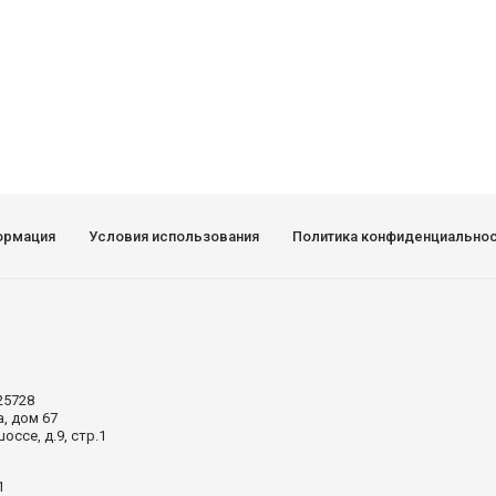
ормация
Условия использования
Политика конфиденциально
25728
а, дом 67
ссе, д.9, стр.1
1