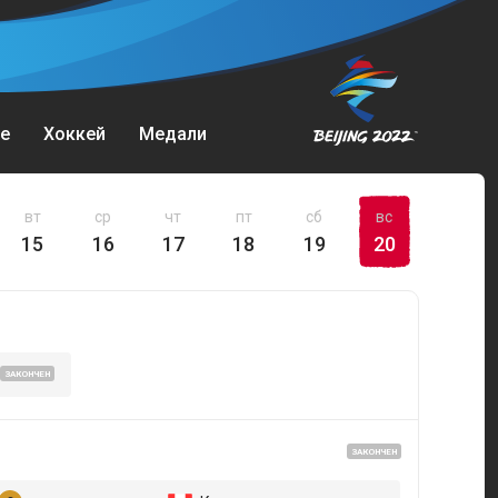
е
Хоккей
Медали
вт
ср
чт
пт
сб
вс
15
16
17
18
19
20
ЗАКОНЧЕН
ЗАКОНЧЕН