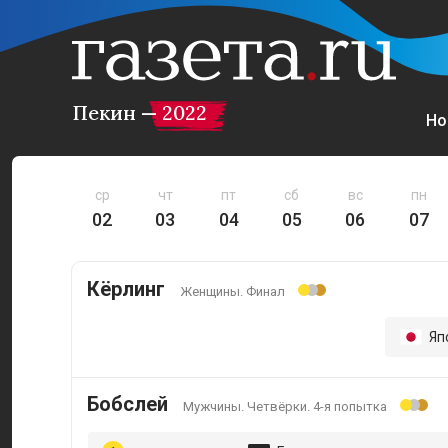
Пекин — 2022
Но
ср
чт
пт
сб
вс
пн
02
03
04
05
06
07
Кёрлинг
Женщины. Финал
Яп
Бобслей
Мужчины. Четвёрки. 4-я попытка