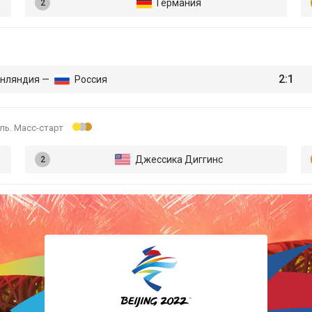
Германия
Лыжные гонки
Прыжки с трамплина
2:1
нляндия —
Россия
Санный спорт
ль. Масс-старт
Скелетон
Джессика Диггинс
Сноуборд
Фигурное катание
Фристайл
Хоккей
Шорт-трек