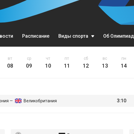
вости
Расписание
Виды спорта
Об Олимпиад
Биатлон
вт
ср
чт
пт
сб
вс
пн
08
09
10
11
12
13
14
Бобслей
Горные лыжи
Кёрлинг
3:10
ония —
Великобритания
Конькобежный спорт
Лыжное двоеборье