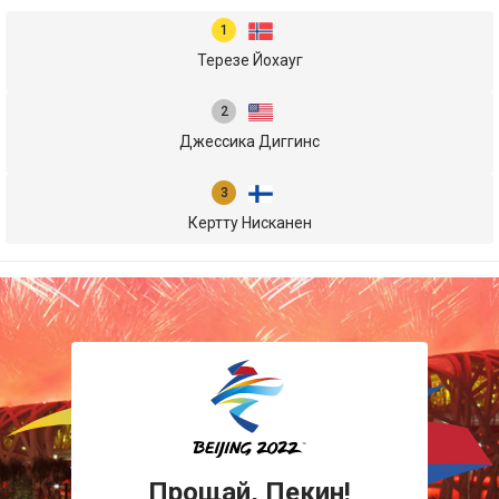
Терезе Йохауг
Джессика Диггинс
Кертту Нисканен
Прощай, Пекин!