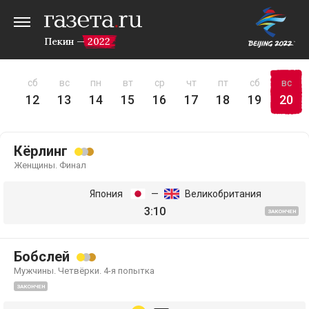
Пекин — 2022
пт
сб
вс
пн
вт
ср
чт
пт
сб
вс
11
12
13
14
15
16
17
18
19
20
Кёрлинг
Женщины. Финал
Япония
—
Великобритания
3:10
ЗАКОНЧЕН
Бобслей
Мужчины. Четвёрки. 4-я попытка
ЗАКОНЧЕН