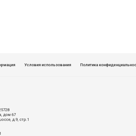
ормация
Условия использования
Политика конфиденциально
25728
а, дом 67
ссе, д.9, стр.1
1