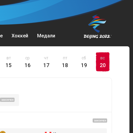
е
Хоккей
Медали
вт
ср
чт
пт
сб
вс
15
16
17
18
19
20
ЗАКОНЧЕН
ЗАКОНЧЕН