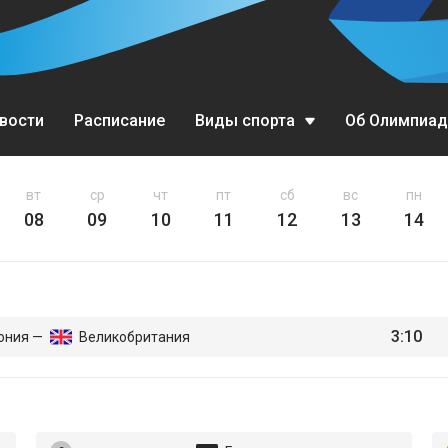
вости
Расписание
Виды спорта
Об Олимпиад
Биатлон
вт
ср
чт
пт
сб
вс
пн
08
09
10
11
12
13
14
Бобслей
Горные лыжи
Кёрлинг
3:10
ония —
Великобритания
Конькобежный спорт
Лыжное двоеборье