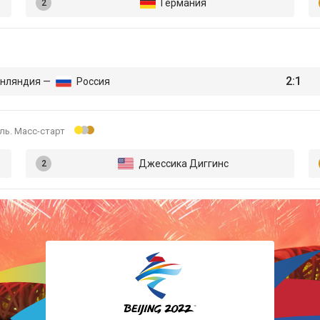
Германия
Лыжные гонки
Прыжки с трамплина
2:1
нляндия —
Россия
Санный спорт
ль. Масс-старт
Скелетон
Джессика Диггинс
Сноуборд
Фигурное катание
Фристайл
Хоккей
Шорт-трек