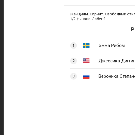
Женщины. Спринт. Свободный стил
1/2 финала. Забег 2
Р
Эмма Рибом
1
Джессика Дигги
2
Вероника Степан
3