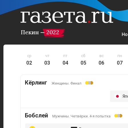
Пекин — 2022
Но
ср
чт
пт
сб
вс
пн
02
03
04
05
06
07
Кёрлинг
Женщины. Финал
Яп
Бобслей
Мужчины. Четвёрки. 4-я попытка