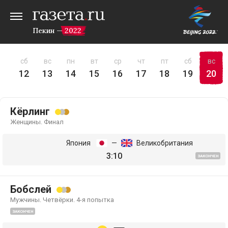
Пекин — 2022
пт
сб
вс
пн
вт
ср
чт
пт
сб
вс
11
12
13
14
15
16
17
18
19
20
Кёрлинг
Женщины. Финал
Япония
—
Великобритания
3:10
ЗАКОНЧЕН
Бобслей
Мужчины. Четвёрки. 4-я попытка
ЗАКОНЧЕН