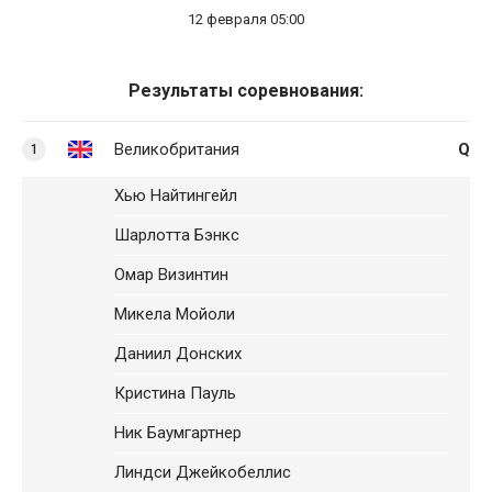
12 февраля 05:00
Результаты соревнования:
Великобритания
Q
1
Хью Найтингейл
Шарлотта Бэнкс
Омар Визинтин
Микела Мойоли
Даниил Донских
Кристина Пауль
Ник Баумгартнер
Линдси Джейкобеллис