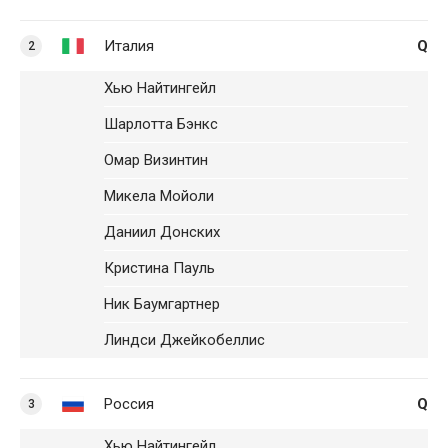
Италия
Q
2
Хью Найтингейл
Шарлотта Бэнкс
Омар Визинтин
Микела Мойоли
Даниил Донских
Кристина Пауль
Ник Баумгартнер
Линдси Джейкобеллис
Россия
Q
3
Хью Найтингейл