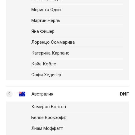
Мериета Один
Мартин Нёрль
Яна Фишер
Лоренцо Соммарива
Катерина Карпано
Кайе Кобле
Софи Хедигер
Австралия
DNF
9
Кэмерон Болтон
Белле Брокхофф
Лиам Моффатт