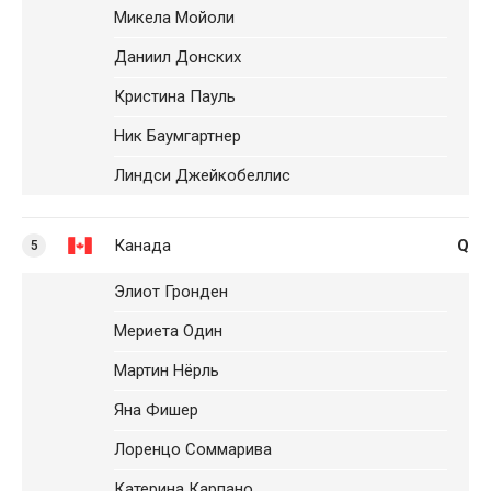
Микела Мойоли
Даниил Донских
Кристина Пауль
Ник Баумгартнер
Линдси Джейкобеллис
Канада
Q
5
Элиот Гронден
Мериета Один
Мартин Нёрль
Яна Фишер
Лоренцо Соммарива
Катерина Карпано