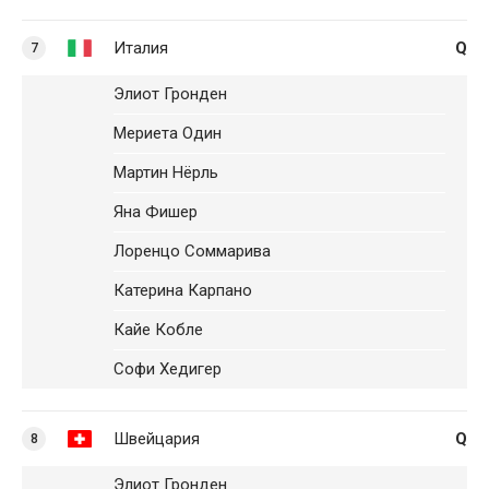
Италия
Q
7
Элиот Гронден
Мериета Один
Мартин Нёрль
Яна Фишер
Лоренцо Соммарива
Катерина Карпано
Кайе Кобле
Софи Хедигер
Швейцария
Q
8
Элиот Гронден