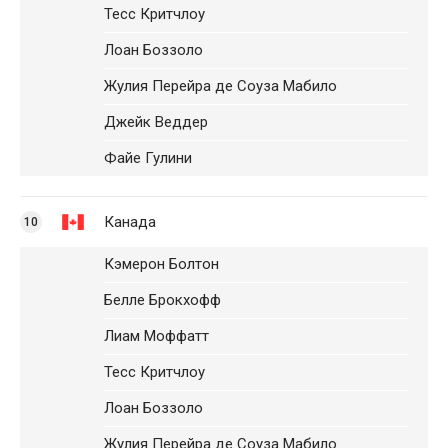
Тесс Критчлоу
Лоан Боззоло
Жулия Перейра де Соуза Мабило
Джейк Веддер
Файе Гулини
Канада
10
Кэмерон Болтон
Белле Брокхофф
Лиам Моффатт
Тесс Критчлоу
Лоан Боззоло
Жулия Перейра де Соуза Мабило