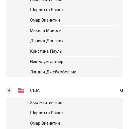
Шарлотта Бэнкс
Омар Визинтин
Микела Мойоли
Даниил Донских
Кристина Пауль
Ник Баумгартнер
Линдси Джейкобеллис
США
Q
4
Хью Найтингейл
Шарлотта Бэнкс
Омар Визинтин