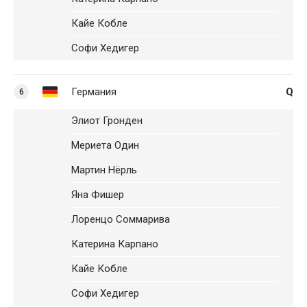
Кайе Кобле
Софи Хедигер
Германия
Q
6
Элиот Гронден
Мериета Один
Мартин Нёрль
Яна Фишер
Лоренцо Соммарива
Катерина Карпано
Кайе Кобле
Софи Хедигер