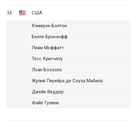
США
12
Кэмерон Болтон
Белле Брокхофф
Лиам Моффатт
Тесс Критчлоу
Лоан Боззоло
Жулия Перейра де Соуза Мабило
Джейк Веддер
Файе Гулини