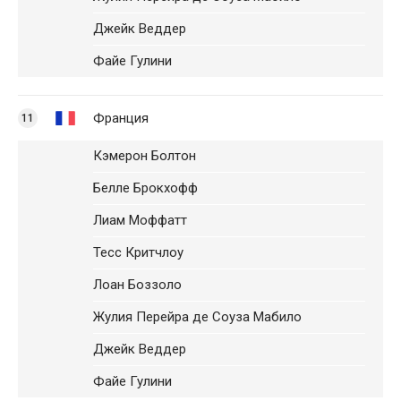
Джейк Веддер
Файе Гулини
Франция
11
Кэмерон Болтон
Белле Брокхофф
Лиам Моффатт
Тесс Критчлоу
Лоан Боззоло
Жулия Перейра де Соуза Мабило
Джейк Веддер
Файе Гулини