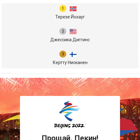
Терезе Йохауг
Джессика Диггинс
Кертту Нисканен
Прощай, Пекин!