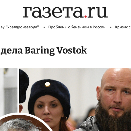
аву "Уралдронзавода"
Проблемы с бензином в России
Кризис с
ела Baring Vostok