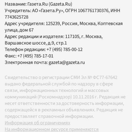
Название:
Газета.Ru
(Gazeta.Ru)
Учредитель:
АО «Газета.Ру»
, ОГРН 1067761730376, ИНН
7743625728
Адрес учредителя: 125239, Россия, Москва, Коптевская
улица, дом 67
Адрес редакции и издателя:
117105
, г.
Москва
,
Варшавское шоссе, д.9, стр.1
Телефон редакции:
+7 (495) 785-00-12
Факс:
+7 (495) 785-17-01
Электронная почта:
gazeta@gazeta.ru
Свидетельство о регистрации СМИ Эл № ФС77-67642
выдано федеральной службой по надзору в сфере
связи, информационных технологий и массовых
коммуникаций (Роскомнадзор) 10.11.2016 г. Редакция не
несет ответственности за достоверность информации,
содержащейся в рекламных объявлениях. Редакция не
предоставляет справочной информации.
Информация об ограничениях
На информационном ресурсе применяются