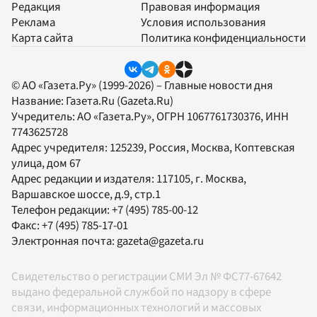
Редакция
Правовая информация
Реклама
Условия использования
Карта сайта
Политика конфиденциальности
© АО «Газета.Ру» (1999-2026) – Главные новости дня
Название:
Газета.Ru
(Gazeta.Ru)
Учредитель:
АО «Газета.Ру»
, ОГРН 1067761730376, ИНН
7743625728
Адрес учредителя: 125239, Россия, Москва, Коптевская
улица, дом 67
Адрес редакции и издателя:
117105
, г.
Москва
,
Варшавское шоссе, д.9, стр.1
Телефон редакции:
+7 (495) 785-00-12
Факс:
+7 (495) 785-17-01
Электронная почта:
gazeta@gazeta.ru
Свидетельство о регистрации СМИ Эл № ФС77-67642
выдано федеральной службой по надзору в сфере
связи, информационных технологий и массовых