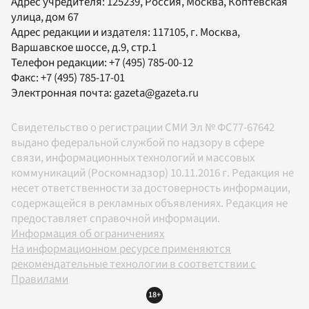
Адрес учредителя: 125239, Россия, Москва, Коптевская
улица, дом 67
Адрес редакции и издателя:
117105
, г.
Москва
,
Варшавское шоссе, д.9, стр.1
Телефон редакции:
+7 (495) 785-00-12
Факс:
+7 (495) 785-17-01
Электронная почта:
gazeta@gazeta.ru
Свидетельство о регистрации СМИ Эл № ФС77-67642
выдано федеральной службой по надзору в сфере
связи, информационных технологий и массовых
коммуникаций (Роскомнадзор) 10.11.2016 г. Редакция не
несет ответственности за достоверность информации,
содержащейся в рекламных объявлениях. Редакция не
предоставляет справочной информации.
Информация об ограничениях
На информационном ресурсе применяются
рекомендательные технологии в соответствии с
Правилами
18+