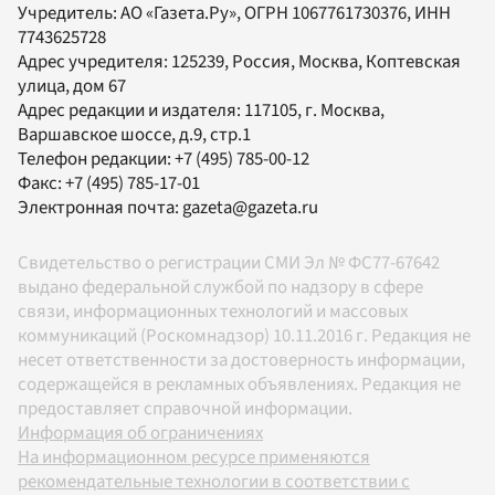
Учредитель:
АО «Газета.Ру»
, ОГРН 1067761730376, ИНН
7743625728
Адрес учредителя: 125239, Россия, Москва, Коптевская
улица, дом 67
Адрес редакции и издателя:
117105
, г.
Москва
,
Варшавское шоссе, д.9, стр.1
Телефон редакции:
+7 (495) 785-00-12
Факс:
+7 (495) 785-17-01
Электронная почта:
gazeta@gazeta.ru
Свидетельство о регистрации СМИ Эл № ФС77-67642
выдано федеральной службой по надзору в сфере
связи, информационных технологий и массовых
коммуникаций (Роскомнадзор) 10.11.2016 г. Редакция не
несет ответственности за достоверность информации,
содержащейся в рекламных объявлениях. Редакция не
предоставляет справочной информации.
Информация об ограничениях
На информационном ресурсе применяются
рекомендательные технологии в соответствии с