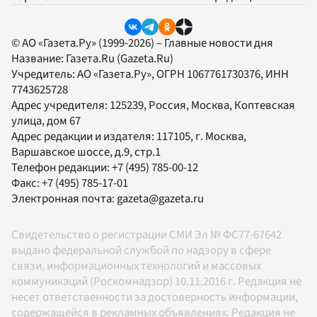
© АО «Газета.Ру» (1999-2026) – Главные новости дня
Название:
Газета.Ru
(Gazeta.Ru)
Учредитель:
АО «Газета.Ру»
, ОГРН 1067761730376, ИНН
7743625728
Адрес учредителя: 125239, Россия, Москва, Коптевская
улица, дом 67
Адрес редакции и издателя:
117105
, г.
Москва
,
Варшавское шоссе, д.9, стр.1
Телефон редакции:
+7 (495) 785-00-12
Факс:
+7 (495) 785-17-01
Электронная почта:
gazeta@gazeta.ru
Свидетельство о регистрации СМИ Эл № ФС77-67642
выдано федеральной службой по надзору в сфере
связи, информационных технологий и массовых
коммуникаций (Роскомнадзор) 10.11.2016 г. Редакция не
несет ответственности за достоверность информации,
содержащейся в рекламных объявлениях. Редакция не