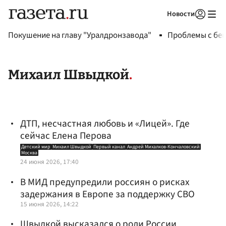
Новости
Авторизоваться
Покушение на главу "Уралдронзавода"
Проблемы с бен
Михаил Швыдкой
ДТП, несчастная любовь и «Лицей». Где
сейчас Елена Перова
Детский мир
Михаил Швыдкой
Первый канал
Андрей Михалков-Кончаловский
Москва
24 июня 2026, 17:40
В МИД предупредили россиян о рисках
задержания в Европе за поддержку СВО
15 июня 2026, 14:22
Швыдкой высказался о роли России