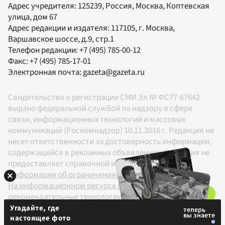
Адрес учредителя: 125239, Россия, Москва, Коптевская
улица, дом 67
Адрес редакции и издателя:
117105
, г.
Москва
,
Варшавское шоссе, д.9, стр.1
Телефон редакции:
+7 (495) 785-00-12
Факс:
+7 (495) 785-17-01
Электронная почта:
gazeta@gazeta.ru
Свидетельство о регистрации СМИ Эл № ФС77-67642
выдано федеральной службой по надзору в сфере
связи, информационных технологий и массовых
коммуникаций (Роскомнадзор) 10.11.2016 г. Редакция не
несет ответственности за достоверность информации,
содержащейся в рекламных объявлениях. Редакция не
предоставляет справочной информации.
Информация об ограничениях
На информационном ресурсе применяются
рекомендательные технологии в соответствии с
Правилами
Угадайте, где
настоящее фото
18+