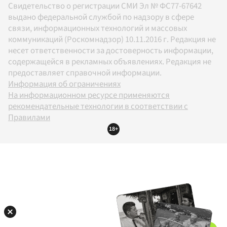
Свидетельство о регистрации СМИ Эл № ФС77-67642
выдано федеральной службой по надзору в сфере
связи, информационных технологий и массовых
коммуникаций (Роскомнадзор) 10.11.2016 г. Редакция не
несет ответственности за достоверность информации,
содержащейся в рекламных объявлениях. Редакция не
предоставляет справочной информации.
Информация об ограничениях
На информационном ресурсе применяются
рекомендательные технологии в соответствии с
Правилами
18+