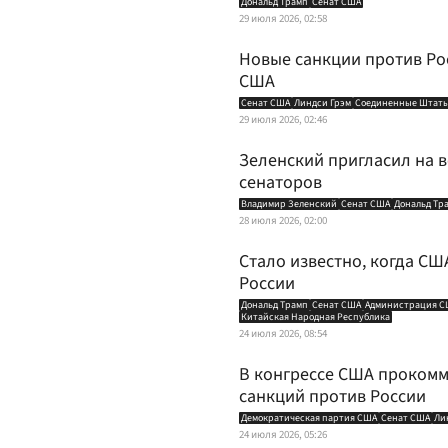
Дональд Трамп
Сенат США
29 июля 2026, 02:58
Новые санкции против Ро
США
Сенат США
Линдси Грэм
Соединенные Штаты
29 июля 2026, 02:46
Зеленский пригласил на в
сенаторов
Владимир Зеленский
Сенат США
Дональд Тр
28 июля 2026, 02:00
Стало известно, когда СШ
России
Дональд Трамп
Сенат США
Администрация С
Китайская Народная Республика
24 июля 2026, 08:54
В конгрессе США проком
санкций против России
Демократическая партия США
Сенат США
Ли
24 июля 2026, 05:26