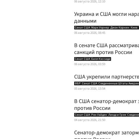
06 августа 2026, 12:10
Украина и США могли нар
данными
Сенат США
Марк Уорнер
Джон Корнин
Киев
06 августа 2026, 08:45
В сенате США рассматрив
санкций против России
Сенат США
Билл Кэссиди
06 августа 2026, 03:59
США укрепили партнерств
ФБР
Сенат США
Соединенные Штаты Америк
05 августа 2026, 13:54
В США сенатор-демократ 
против России
Сенат США
Рон Уайден
Линдси Грэм
Соедин
04 августа 2026, 21:50
Сенатор-демократ заторм