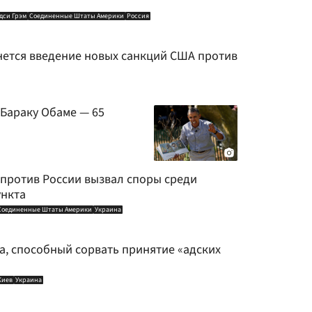
дси Грэм
Соединенные Штаты Америки
Россия
рнется введение новых санкций США против
 Бараку Обаме — 65
 против России вызвал споры среди
ункта
Соединенные Штаты Америки
Украина
а, способный сорвать принятие «адских
Киев
Украина