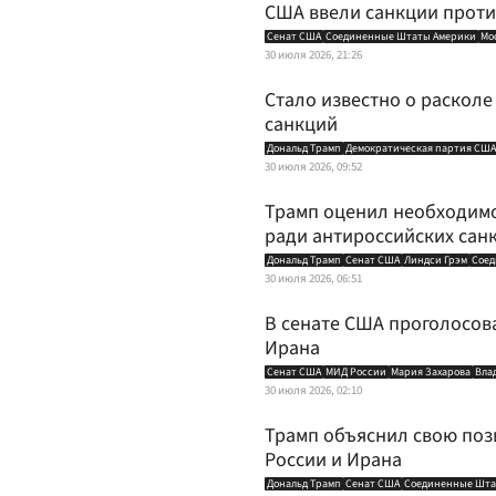
США ввели санкции против
Сенат США
Соединенные Штаты Америки
Мо
30 июля 2026, 21:26
Стало известно о расколе
санкций
Дональд Трамп
Демократическая партия США
30 июля 2026, 09:52
Трамп оценил необходимо
ради антироссийских сан
Дональд Трамп
Сенат США
Линдси Грэм
Соед
30 июля 2026, 06:51
В сенате США проголосова
Ирана
Сенат США
МИД России
Мария Захарова
Вла
30 июля 2026, 02:10
Трамп объяснил свою поз
России и Ирана
Дональд Трамп
Сенат США
Соединенные Шта