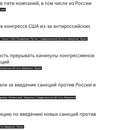
 пяти компаний, в том числе из России
сква
 в конгрессе США из-за антироссийских
Сенат США
Владимир Путин
Соединенные Штаты Америки
Иран
сть прерывать каникулы конгрессменов
кций
иненные Штаты Америки
Иран
ли за введение санкций против России и
димир Зеленский
Украина
Соединенные Штаты Америки
ицию по введению новых санкций против
ты Америки
Иран