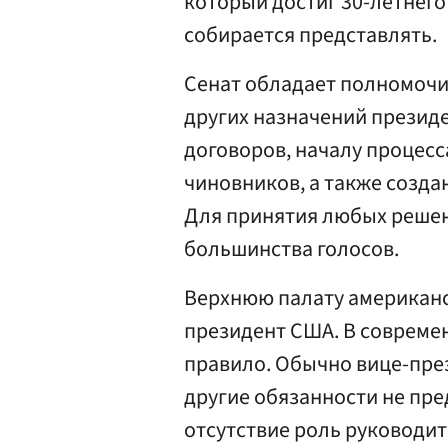
который достиг 30-летнего
собирается представлять.
Сенат обладает полномочи
других назначений презид
договоров, началу процесс
чиновников, а также созда
Для принятия любых решен
большинства голосов.
Верхнюю палату американс
президент США. В совреме
правило. Обычно вице-пре
другие обязанности не пред
отсутствие роль руководит