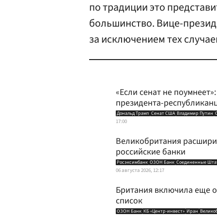
по традиции это представи
большинство. Вице-президе
за исключением тех случаев
«Если сенат не поумнеет»
президента-республикан
Дональд Трамп
Сенат США
Владимир Путин
17:00
Великобритания расширил
российские банки
Росэксимбанк
ОЗОН Банк
Соединенные Шта
06 августа 2026, 12:17
Британия включила еще о
список
ОЗОН Банк
КБ «Центр-инвест»
Иран
Велико