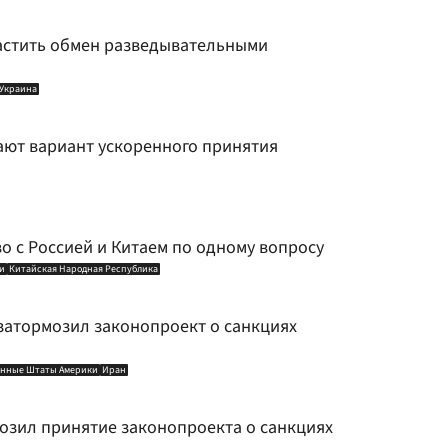
астить обмен разведывательными
Украина
ают вариант ускоренного принятия
о с Россией и Китаем по одному вопросу
и
Китайская Народная Республика
затормозил законопроект о санкциях
енные Штаты Америки
Иран
озил принятие законопроекта о санкциях