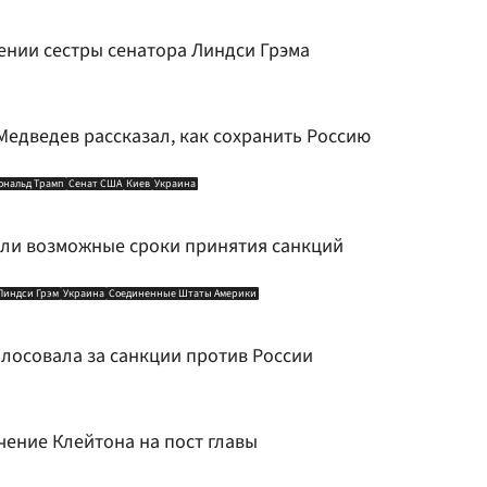
ении сестры сенатора Линдси Грэма
Медведев рассказал, как сохранить Россию
ональд Трамп
Сенат США
Киев
Украина
али возможные сроки принятия санкций
Линдси Грэм
Украина
Соединенные Штаты Америки
олосовала за санкции против России
ение Клейтона на пост главы