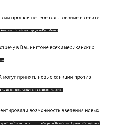
ссии прошли первое голосование в сенате
 Америки
Китайская Народная Республика
стречу в Вашингтоне всех американских
амп
А могут принять новые санкции против
ША
Линдси Грэм
Соединенные Штаты Америки
ментировали возможность введения новых
ндси Грэм
Соединенные Штаты Америки
Китайская Народная Республика