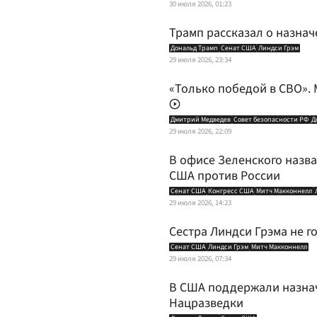
30 июля 2026, 01:23
Трамп рассказал о назнач
Дональд Трамп
Сенат США
Линдси Грэм
29 июля 2026, 23:34
«Только победой в СВО». 
Дмитрий Медведев
Совет безопасности РФ
Д
29 июля 2026, 22:09
В офисе Зеленского назв
США против России
Сенат США
Конгресс США
Митч Макконнелл
29 июля 2026, 14:23
Сестра Линдси Грэма не г
Сенат США
Линдси Грэм
Митч Макконнелл
29 июля 2026, 07:34
В США поддержали назнач
Нацразведки