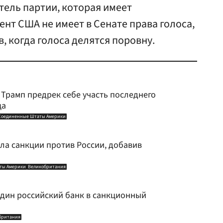
тель партии, которая имеет
нт США не имеет в Сенате права голоса,
, когда голоса делятся поровну.
: Трамп предрек себе участь последнего
ца
Соединенные Штаты Америки
а санкции против России, добавив
ты Америки
Великобритания
дин российский банк в санкционный
британия