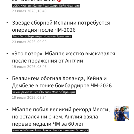
ЦСКА
Килиан Мбаппе
Реал
Харри Кейн
Франция
23 июля 2026, 16:40
Звезде сборной Испании потребуется
операция после ЧМ-2026
Реал
Энцо Фернандес
Испания
Аргентина
23 июля 2026, 09:00
«Это позор»: Мбаппе жестко высказался
после поражения от Англии
19 июля 2026, 03:46
Беллингем обогнал Холанда, Кейна и
Дембеле в гонке бомбардиров ЧМ-2026
Усман Дембеле
Реал
Килиан Мбаппе
Франция
19 июля 2026, 03:34
Мбаппе побил великий рекорд Месси,
но остался ни с чем. Англия взяла
первые медали ЧМ за 60 лет
Килиан Мбаппе
Томас Тухель
Реал
Аргентина
Франция