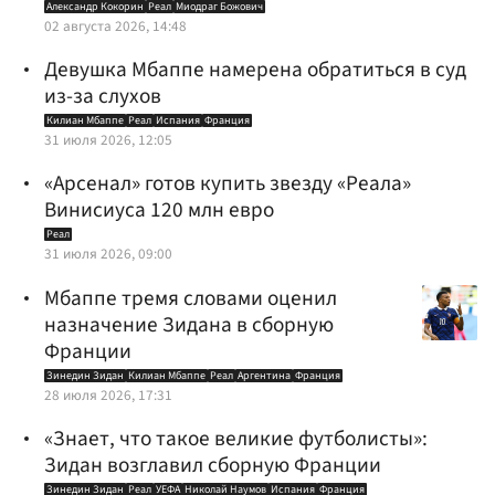
Александр Кокорин
Реал
Миодраг Божович
02 августа 2026, 14:48
Девушка Мбаппе намерена обратиться в суд
из-за слухов
Килиан Мбаппе
Реал
Испания
Франция
31 июля 2026, 12:05
«Арсенал» готов купить звезду «Реала»
Винисиуса 120 млн евро
Реал
31 июля 2026, 09:00
Мбаппе тремя словами оценил
назначение Зидана в сборную
Франции
Зинедин Зидан
Килиан Мбаппе
Реал
Аргентина
Франция
28 июля 2026, 17:31
«Знает, что такое великие футболисты»:
Зидан возглавил сборную Франции
Зинедин Зидан
Реал
УЕФА
Николай Наумов
Испания
Франция