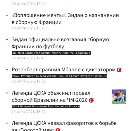
28 июля 2026, 15:04
«Воплощение мечты»: Зидан о назначении
в сборную Франции
28 июля 2026, 13:20
Зидан официально возглавил сборную
Франции по футболу
Зинедин Зидан
Реал
Килиан Мбаппе
Аргентина
Франция
28 июля 2026, 12:48
Ротенберг сравнил Мбаппе с диктатором
Роман Ротенберг
Килиан Мбаппе
СКА
Реал
Санкт-Петербург
Франция
25 июля 2026, 17:02
Легенда ЦСКА объяснил провал
сборной Бразилии на ЧМ-2026
ЦСКА
Валерий Масалитин
Реал
Норвегия
Япония
24 июля 2026, 18:02
Легенда ЦСКА назвал фаворитов в борьбе
за «Золотой мяч»