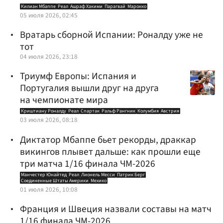
Килиан Мбаппе
Реал
Ашраф Хакими
Парагвай
Марокко
05 июля 2026, 02:45
Вратарь сборной Испании: Роналду уже не
тот
04 июля 2026, 23:18
Триумф Европы: Испания и
Португалия вышли друг на друга
на чемпионате мира
Криштиану Роналду
Реал
Спартак
Ральф Рангник
Колумбия
Австрия
03 июля 2026, 08:18
Диктатор Мбаппе бьет рекорды, драккар
викингов плывет дальше: как прошли еще
три матча 1/16 финала ЧМ-2026
Манчестер Юнайтед
Реал
Лионель Месси
Патрик Берг
Соединенные Штаты Америки
Мехико
01 июля 2026, 10:08
Франция и Швеция назвали составы на матч
1/16 финала ЧМ-2026