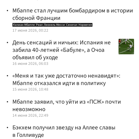
Мбаппе стал лучшим бомбардиром в истории
сборной Франции
Килиан Мбаппе
Реал
Лионель Месси
Сенегал
Норвегия
17 июня 2026, 00:22
День сенсаций и ничьих: Испания не
забила 40-летней «Бабуле», а Очоа
объявил об уходе
16 июня 2026, 06:03
«Меня и так уже достаточно ненавидят»:
Мбаппе отказался идти в политику
15 июня 2026, 10:48
Мбаппе заявил, что уйти из «ПСЖ» почти
невозможно
14 июня 2026, 22:49
Бэкхем получил звезду на Аллее славы
в Голливуде