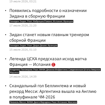
19 июля 2026, 03:21
Появились подробности о назначении
Зидана в сборную Франции
Зинедин Зидан
Реал
Фабрицио Романо
Испания
Франция
17 июля 2026, 21:20
Зидан станет новым главным тренером
сборной Франции
Зинедин Зидан
Реал
Дидье Дешам
Франция
15 июля 2026, 01:10
Легенда ЦСКА предсказал исход матча
Франция — Испания
Владимир Пономарев
Реал
ФИФА
Джанни Инфантино
Соединенные Штаты Америки
Марокко
14 июля 2026, 14:39
Скандальный гол Беллингема и новый
рекорд Месси: Аргентина вышла на Англию
в полуфинале ЧМ-2026
Лионель Месси
ФИФА
Диего Марадона
Реал
Испания
Мексика