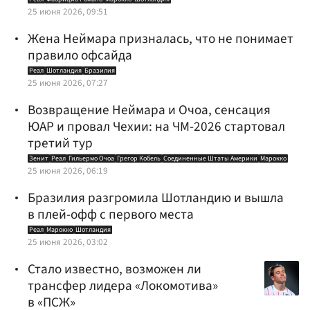
25 июня 2026, 09:51
Жена Неймара призналась, что не понимает
правило офсайда
Реал
Шотландия
Бразилия
25 июня 2026, 07:27
Возвращение Неймара и Очоа, сенсация
ЮАР и провал Чехии: на ЧМ-2026 стартовал
третий тур
Зенит
Реал
Гильермо Очоа
Грегор Кобель
Соединенные Штаты Америки
Марокко
25 июня 2026, 06:19
Бразилия разгромила Шотландию и вышла
в плей-офф с первого места
Реал
Марокко
Шотландия
25 июня 2026, 03:02
Стало известно, возможен ли
трансфер лидера «Локомотива»
в «ПСЖ»