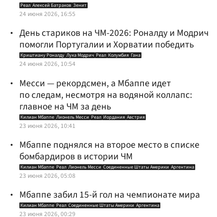
Реал
Алексей Батраков
Зенит
24 июня 2026, 16:55
День стариков на ЧМ-2026: Роналду и Модрич
помогли Португалии и Хорватии победить
Криштиану Роналду
Лука Модрич
Реал
Колумбия
Гана
24 июня 2026, 10:54
Месси — рекордсмен, а Мбаппе идет
по следам, несмотря на водяной коллапс:
главное на ЧМ за день
Килиан Мбаппе
Лионель Месси
Реал
Иордания
Австрия
23 июня 2026, 10:41
Мбаппе поднялся на второе место в списке
бомбардиров в истории ЧМ
Килиан Мбаппе
Реал
Лионель Месси
Соединенные Штаты Америки
Аргентина
23 июня 2026, 05:08
Мбаппе забил 15-й гол на чемпионате мира
Килиан Мбаппе
Реал
Соединенные Штаты Америки
Аргентина
23 июня 2026, 00:29