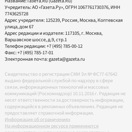
Название:
Газета.Ru
(Gazeta.Ru)
Учредитель:
АО «Газета.Ру»
, ОГРН 1067761730376, ИНН
7743625728
Адрес учредителя: 125239, Россия, Москва, Коптевская
улица, дом 67
Адрес редакции и издателя:
117105
, г.
Москва
,
Варшавское шоссе, д.9, стр.1
Телефон редакции:
+7 (495) 785-00-12
Факс:
+7 (495) 785-17-01
Электронная почта:
gazeta@gazeta.ru
Свидетельство о регистрации СМИ Эл № ФС77-67642
выдано федеральной службой по надзору в сфере
связи, информационных технологий и массовых
коммуникаций (Роскомнадзор) 10.11.2016 г. Редакция не
несет ответственности за достоверность информации,
содержащейся в рекламных объявлениях. Редакция не
предоставляет справочной информации.
Информация об ограничениях
На информационном ресурсе применяются