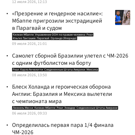
12 июля 2026, 12:13
«Презрение и гендерное насилие»:
Мбаппе пригрозили экстрадицией
в Парагвай и судом
Килиан Мбаппе
Управление ООН по правам человека
Реал
Ильгиз Танташев
Парагвай
Орландо (Флорида)
09 июля 2026, 21:01
Самолет сборной Бразилии улетел с ЧМ-2026
с одним футболистом на борту
Реал
Карло Анчелотти
Соединенные Штаты Америки
Мексика
08 июля 2026, 13:50
Блеск Холанда и героическая оборона
Англии: Бразилия и Мексика вылетели
с чемпионата мира
Лионель Месси
Килиан Мбаппе
Реал
Эквадор
Соединенные Штаты Америки
06 июля 2026, 09:33
Определилась первая пара 1/4 финала
ЧМ-2026