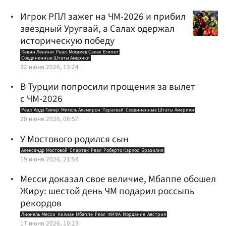
Игрок РПЛ зажег на ЧМ-2026 и прибил
звездный Уругвай, а Салах одержал
историческую победу
Кевин Ленини
Реал
Мохамед Салах
Египет
Соединенные Штаты Америки
22 июня 2026, 13:24
В Турции попросили прощения за вылет
с ЧМ-2026
Реал
Арда Гюлер
Мигель Альмирон
Парагвай
Соединенные Штаты Америки
20 июня 2026, 08:57
У Мостового родился сын
Александр Мостовой
Спартак
Реал
Роберто Карлос
Бразилия
19 июня 2026, 21:59
Месси доказал свое величие, Мбаппе обошел
Жиру: шестой день ЧМ подарил россыпь
рекордов
Лионель Месси
Килиан Мбаппе
Реал
ФИФА
Иордания
Австрия
17 июня 2026, 10:23