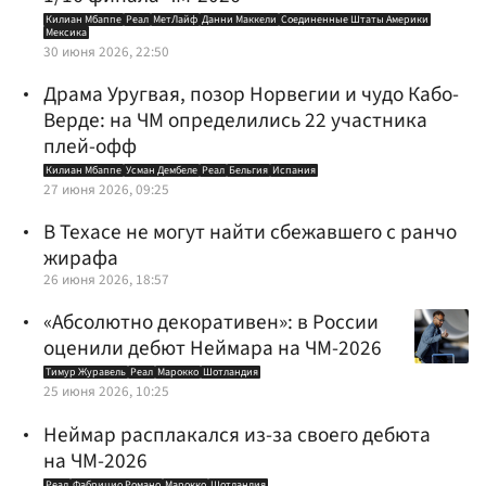
Килиан Мбаппе
Реал
МетЛайф
Данни Маккели
Соединенные Штаты Америки
Мексика
30 июня 2026, 22:50
Драма Уругвая, позор Норвегии и чудо Кабо-
Верде: на ЧМ определились 22 участника
плей-офф
Килиан Мбаппе
Усман Дембеле
Реал
Бельгия
Испания
27 июня 2026, 09:25
В Техасе не могут найти сбежавшего с ранчо
жирафа
26 июня 2026, 18:57
«Абсолютно декоративен»: в России
оценили дебют Неймара на ЧМ-2026
Тимур Журавель
Реал
Марокко
Шотландия
25 июня 2026, 10:25
Неймар расплакался из-за своего дебюта
на ЧМ-2026
Реал
Фабрицио Романо
Марокко
Шотландия