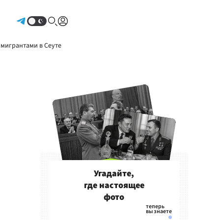
Авторизоваться
 мигрантами в Сеуте
Угадайте,
где настоящее
фото