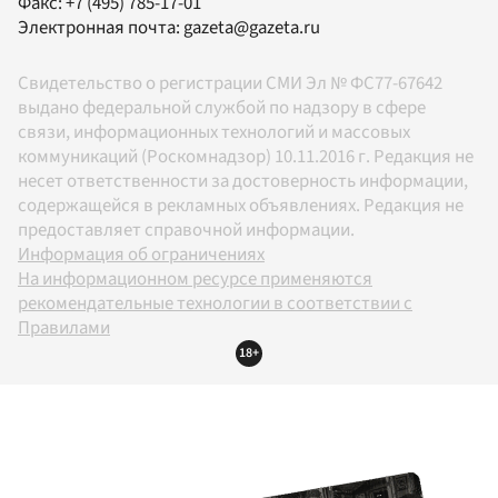
Факс:
+7 (495) 785-17-01
Электронная почта:
gazeta@gazeta.ru
Свидетельство о регистрации СМИ Эл № ФС77-67642
выдано федеральной службой по надзору в сфере
связи, информационных технологий и массовых
коммуникаций (Роскомнадзор) 10.11.2016 г. Редакция не
несет ответственности за достоверность информации,
содержащейся в рекламных объявлениях. Редакция не
предоставляет справочной информации.
Информация об ограничениях
На информационном ресурсе применяются
рекомендательные технологии в соответствии с
Правилами
18+