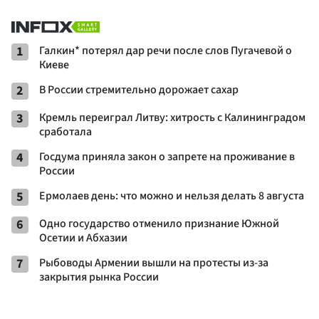
1
Галкин* потерял дар речи после слов Пугачевой о
Киеве
2
В России стремительно дорожает сахар
3
Кремль переиграл Литву: хитрость с Калининградом
сработала
4
Госдума приняла закон о запрете на проживание в
России
5
Ермолаев день: что можно и нельзя делать 8 августа
6
Одно государство отменило признание Южной
Осетии и Абхазии
7
Рыбоводы Армении вышли на протесты из-за
закрытия рынка России