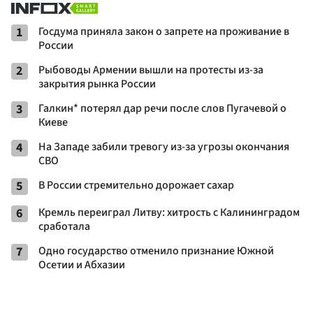
1
Госдума приняла закон о запрете на проживание в
России
2
Рыбоводы Армении вышли на протесты из-за
закрытия рынка России
3
Галкин* потерял дар речи после слов Пугачевой о
Киеве
4
На Западе забили тревогу из-за угрозы окончания
СВО
5
В России стремительно дорожает сахар
6
Кремль переиграл Литву: хитрость с Калининградом
сработала
7
Одно государство отменило признание Южной
Осетии и Абхазии