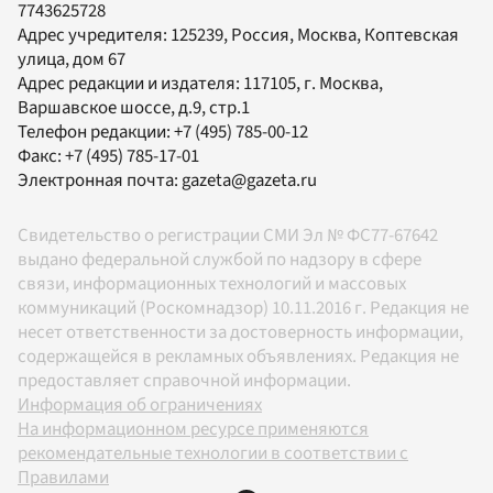
7743625728
Адрес учредителя: 125239, Россия, Москва, Коптевская
улица, дом 67
Адрес редакции и издателя:
117105
, г.
Москва
,
Варшавское шоссе, д.9, стр.1
Телефон редакции:
+7 (495) 785-00-12
Факс:
+7 (495) 785-17-01
Электронная почта:
gazeta@gazeta.ru
Свидетельство о регистрации СМИ Эл № ФС77-67642
выдано федеральной службой по надзору в сфере
связи, информационных технологий и массовых
коммуникаций (Роскомнадзор) 10.11.2016 г. Редакция не
несет ответственности за достоверность информации,
содержащейся в рекламных объявлениях. Редакция не
предоставляет справочной информации.
Информация об ограничениях
На информационном ресурсе применяются
рекомендательные технологии в соответствии с
Правилами