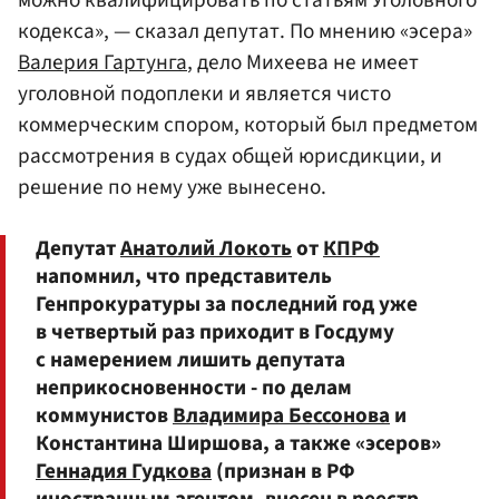
можно квалифицировать по статьям Уголовного
кодекса», — сказал депутат. По мнению «эсера»
Валерия Гартунга
, дело Михеева не имеет
уголовной подоплеки и является чисто
коммерческим спором, который был предметом
рассмотрения в судах общей юрисдикции, и
решение по нему уже вынесено.
Депутат
Анатолий Локоть
от
КПРФ
напомнил, что представитель
Генпрокуратуры за последний год уже
в четвертый раз приходит в Госдуму
с намерением лишить депутата
неприкосновенности - по делам
коммунистов
Владимира Бессонова
и
Константина Ширшова, а также «эсеров»
Геннадия Гудкова
(признан в РФ
иностранным агентом, внесен в реестр