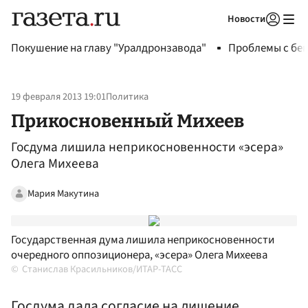
Новости
Авторизоваться
Покушение на главу "Уралдронзавода"
Проблемы с бен
19 февраля 2013 19:01
Политика
Прикосновенный Михеев
Госдума лишила неприкосновенности «эсера»
Олега Михеева
Мария Макутина
Государственная дума лишила неприкосновенности
очередного оппозиционера, «эсера» Олега Михеева
Станислав Красильников/ИТАР-ТАСС
Госдума дала согласие на лишение