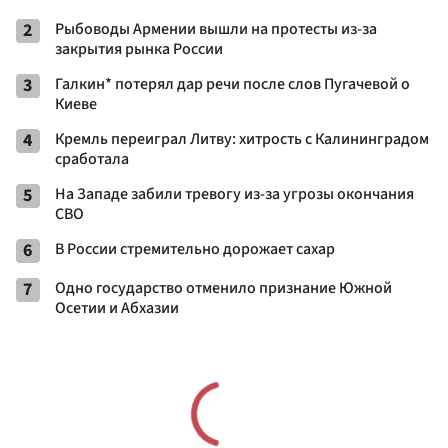
2
Рыбоводы Армении вышли на протесты из-за
закрытия рынка России
3
Галкин* потерял дар речи после слов Пугачевой о
Киеве
4
Кремль переиграл Литву: хитрость с Калининградом
сработала
5
На Западе забили тревогу из-за угрозы окончания
СВО
6
В России стремительно дорожает сахар
7
Одно государство отменило признание Южной
Осетии и Абхазии