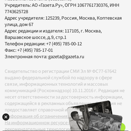
Учредитель:
АО «Газета.Ру»
, ОГРН 1067761730376, ИНН
7743625728
Адрес учредителя: 125239, Россия, Москва, Коптевская
улица, дом 67
Адрес редакции и издателя:
117105
, г.
Москва
,
Варшавское шоссе, д.9, стр.1
Телефон редакции:
+7 (495) 785-00-12
Факс:
+7 (495) 785-17-01
Электронная почта:
gazeta@gazeta.ru
Свидетельство о регистрации СМИ Эл № ФС77-67642
выдано федеральной службой по надзору в сфере
связи, информационных технологий и массовых
коммуникаций (Роскомнадзор) 10.11.2016 г. Редакция не
несет ответственности за достоверность информации,
содержащейся в рекламных объявлениях. Редакция не
предоставляет справочной информации.
Информация об ограничениях
На информационном ресурсе применяются
рекомендательные технологии в соответствии с