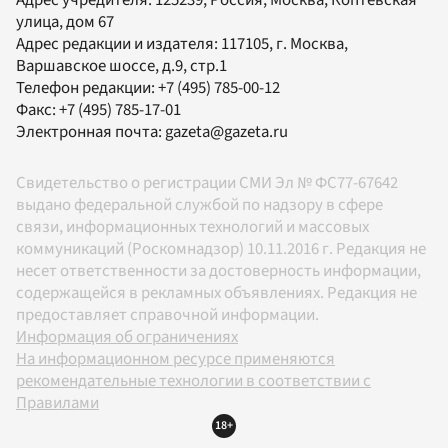
Адрес учредителя: 125239, Россия, Москва, Коптевская
улица, дом 67
Адрес редакции и издателя:
117105
, г.
Москва
,
Варшавское шоссе, д.9, стр.1
Телефон редакции:
+7 (495) 785-00-12
Факс:
+7 (495) 785-17-01
Электронная почта:
gazeta@gazeta.ru
Свидетельство о регистрации СМИ Эл № ФС77-67642
выдано федеральной службой по надзору в сфере
связи, информационных технологий и массовых
коммуникаций (Роскомнадзор) 10.11.2016 г. Редакция не
несет ответственности за достоверность информации,
содержащейся в рекламных объявлениях. Редакция не
предоставляет справочной информации.
Информация об ограничениях
На информационном ресурсе применяются
рекомендательные технологии в соответствии с
Правилами
18+