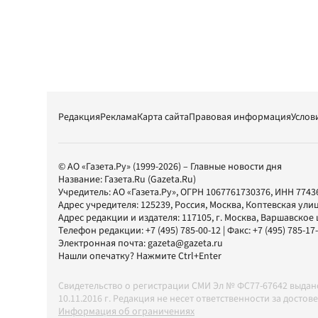
Редакция
Реклама
Карта сайта
Правовая информация
Услов
© АО «Газета.Ру» (1999-2026) – Главные новости дня
Название:
Газета.Ru
(Gazeta.Ru)
Учредитель:
АО «Газета.Ру»
, ОГРН 1067761730376, ИНН 7743
Адрес учредителя: 125239, Россия, Москва, Коптевская улиц
Адрес редакции и издателя:
117105
, г.
Москва
,
Варшавское шо
Телефон редакции:
+7 (495) 785-00-12
| Факс:
+7 (495) 785-17
Электронная почта:
gazeta@gazeta.ru
Нашли опечатку? Нажмите Ctrl+Enter
Свидетельство о регистрации СМИ Эл № ФС77-67642 выда
10.11.2016 г. Редакция не несет ответственности за дос
Информация об ограничениях