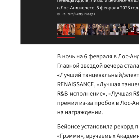
Певицы Адель, Лиззо и Бейонсе на 6
в Лос-Анджелесе, 5 февраля 2023 год
Reuters/Getty Images
В ночь на 6 февраля в Лос-А
Главной звездой вечера стал
«Лучший танцевальный/элект
RENAISSANCE, «Лучшая танце
R&B-исполнение», «Лучшая R&
премии из-за пробок в Лос-Ан
на награждении.
Бейонсе установила рекорд п
«Грэмми», вручаемых Академи