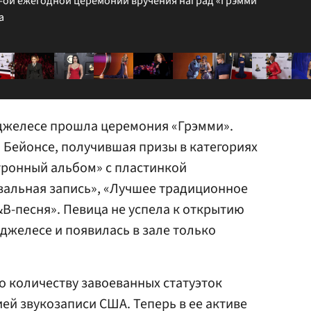
5-ой ежегодной церемонии вручения наград «Грэмми
а
нджелесе прошла церемония «Грэмми».
а Бейонсе, получившая призы в категориях
ронный альбом» с пластинкой
вальная запись», «Лучшее традиционное
B-песня». Певица не успела к открытию
джелесе и появилась в зале только
о количеству завоеванных статуэток
ей звукозаписи США. Теперь в ее активе