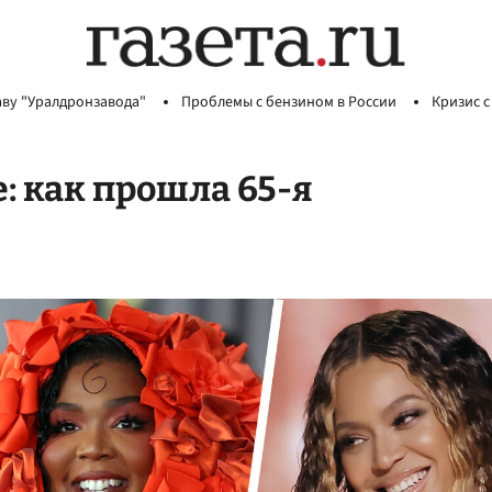
аву "Уралдронзавода"
Проблемы с бензином в России
Кризис с
 как прошла 65-я