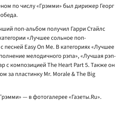
еном по числу «Грэмми» был дирижер Георг
победа.
чший поп-альбом получил Гарри Стайлс
В категории «Лучшее сольное поп-
с песней Easy On Me. В категориях «Лучшее
полнение мелодичного рэпа», «Лучшая рэп-
 с композицией The Heart Part 5. Также он
м за пластинку Mr. Morale & The Big
Грэмми» — в фотогалерее «Газеты.Ru».