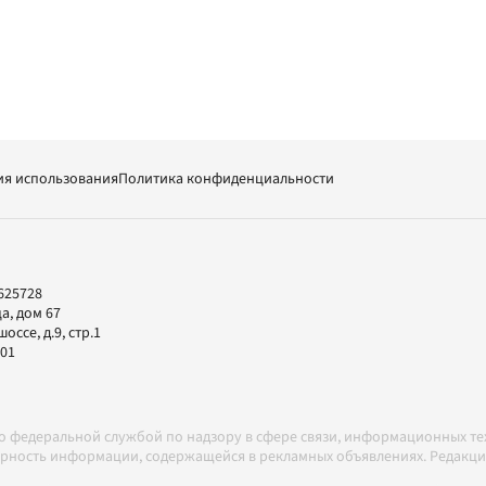
ия использования
Политика конфиденциальности
625728
а, дом 67
ссе, д.9, стр.1
-01
но федеральной службой по надзору в сфере связи, информационных т
товерность информации, содержащейся в рекламных объявлениях. Редак